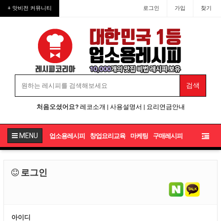
+ 맛비전 커뮤니티
로그인
가입
찾기
처음오셨어요?
레코소개
|
사용설명서
|
요리연금안내
MENU
업소용레시피
창업요리교육
마케팅
구매레시피
로그인
아이디