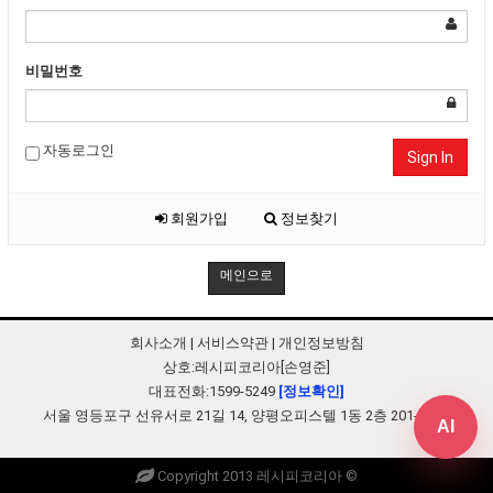
비밀번호
자동로그인
Sign In
회원가입
정보찾기
메인으로
회사소개
|
서비스약관
|
개인정보방침
상호:레시피코리아[손영준]
대표전화:1599-5249
[정보확인]
서울 영등포구 선유서로 21길 14, 양평오피스텔 1동 2층 201-B248
AI
Copyright 2013 레시피코리아 ©