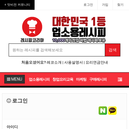
+ 맛비전 커뮤니티
로그인
가입
찾기
처음오셨어요?
레코소개
|
사용설명서
|
요리연금안내
MENU
업소용레시피
창업요리교육
마케팅
구매레시피
로그인
아이디