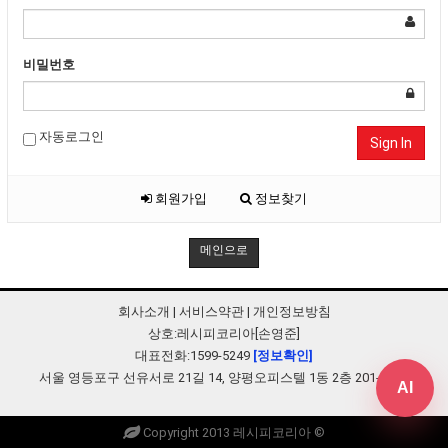
비밀번호
자동로그인
Sign In
회원가입
정보찾기
메인으로
회사소개
|
서비스약관
|
개인정보방침
상호:레시피코리아[손영준]
대표전화:1599-5249
[정보확인]
서울 영등포구 선유서로 21길 14, 양평오피스텔 1동 2층 201-B248
AI
Copyright 2013 레시피코리아 ©