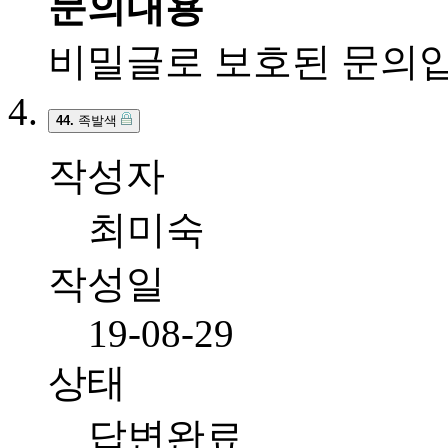
문의내용
비밀글로 보호된 문의입
44.
족발색
작성자
최미숙
작성일
19-08-29
상태
답변완료