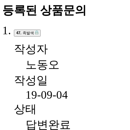
등록된 상품문의
47.
족발색
작성자
노동오
작성일
19-09-04
상태
답변완료