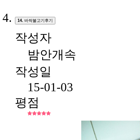
14.
바싹불고기후기
작성자
밤안개속
작성일
15-01-03
평점