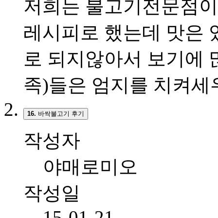
저희는 불고기전문점이
레시피로 했는데 맛은 
로 되지않아서 보기에 
족)들은 엄지를 치켜세
16.
바싹불고기 후기
작성자
야매로미오
작성일
15-01-21