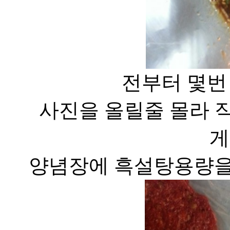
전부터 몇번
사진을 올릴줄 몰라 
게
양념장에 흑설탕용량을