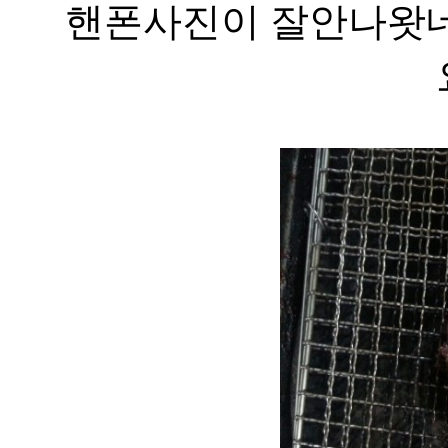
핸폰사진이 잘안나왓네여