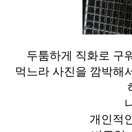
두툼하게 직화로 구워
먹느라 사진을 깜박해서
개인적인