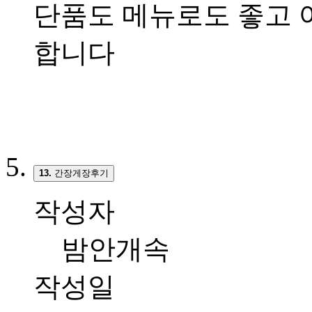
단품도 메뉴로도 좋고 
합니다
13.
간장게장후기
작성자
밤안개속
작성일