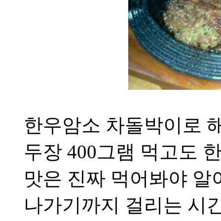
한우암소 차돌박이로 해
두장 400그램 먹고도
맛은 진짜 먹어봐야 알
나가기까지 걸리는 시