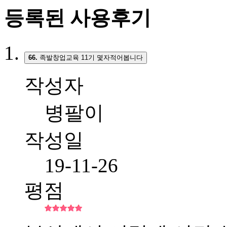
등록된 사용후기
66.
족발창업교육 11기 몇자적어봅니다
작성자
병팔이
작성일
19-11-26
평점