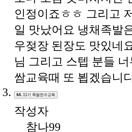
인정이죠ㅎㅎ 그리고 
일 맛났어요 냉채족발은
우젖장 된장도 맛있네요
님 그리고 스텝 분들 
쌈교육때 또 뵙겠습니
64.
11기 족발전수교육
작성자
참나99