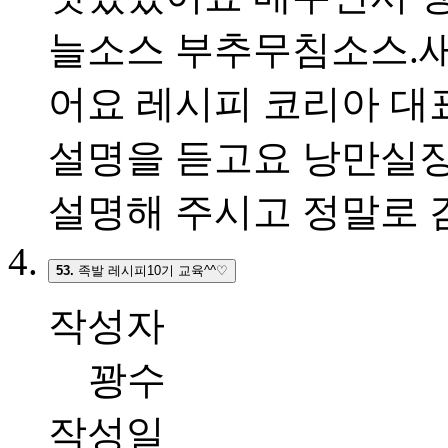
늘소스 부추무침소스.새
어요 레시피 코리아 대
설명을 듣고요 낭만실장
설명해 주시고 정말로
53.
족발 레시피10기 교육^^♡
작성자
꽝수
작성일