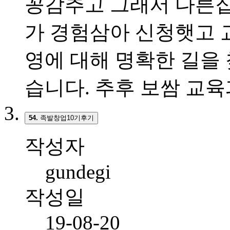
꽁감추고 그래서 다른
가 경험삼아 신청햇고 
영에 대해 명확한 길을
습니다. 추후 보쌈 교
54.
족발창업10기후기
작성자
gundegi
작성일
19-08-20