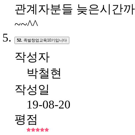
관계자분들 늦은시간까
~~^^
52.
족발창업교육10기입니다
작성자
박철현
작성일
19-08-20
평점