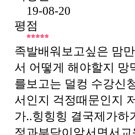
19-08-20
평점
족발배워보고싶은 맘만앞
서 어떻게 해야할지 
를보고는 덜컹 수강신청
서인지 걱정때문인지 
가..힝힝힝 결국제가하
정과부담이앞서면서교육