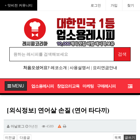
+ 맛비전 커뮤니티
로그인
가입
찾기
처음오셨어요?
레코소개
|
사용설명서
|
요리연금안내
MENU
업소용레시피
창업요리교육
마케팅
구매레시피
[외식정보] 연어살 손질 (연어 타다끼)
아날로그
9년전
4589
이전글
다음글
목록
글쓰기