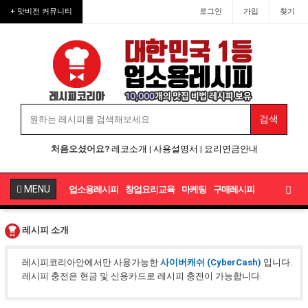
업소용레시피·업소용반찬·업소
+ 맛비전 커뮤니티
로그인
가입
찾기
처음오셨어요?
레코소개
|
사용설명서
|
요리연금안내
MENU
업소용레시피
창업요리교육
마케팅
구매레시피
레시피 소개
레시피코리아안에서만 사용가능한
사이버캐쉬 (CyberCash)
입니다.
레시피 충전은 현금 및 신용카드로 레시피 충전이 가능합니다.