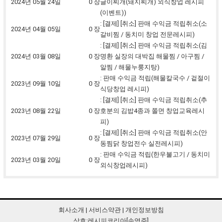
2024년 05월 24일
0 장
글이찌개(돼지찌개) 외식창업 레시피
(이벤트))
: [결제] [취소] 판매 수익금 적립취소(소
2024년 04월 05일
0 장
갈비찜 / 동치미 창업 전문레시피)
: [결제] [취소] 판매 수익금 적립취소(김
2024년 03월 08일
0 장
명환 실장의 대박집 해물찜 / 아구찜 /
알찜 / 해물누룽지탕)
: 판매 수익금 적립(해물칼국수 / 겉절이
2023년 09월 10일
0 장
식당창업 레시피)
: [결제] [취소] 판매 수익금 적립취소(추
2023년 08월 22일
0 장
호분의 김밥4종과 쫄면 창업교육레시
피)
: [결제] [취소] 판매 수익금 적립취소(안
2023년 07월 29일
0 장
동찜닭 창업전수 실전레시피)
: 판매 수익금 적립(한우불고기 / 동치미
2023년 03월 20일
0 장
외식창업레시피)
회사소개
|
서비스약관
|
개인정보방침
상호:레시피코리아[손영준]