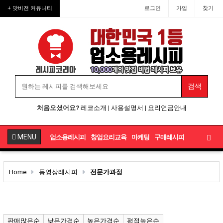
+ 맛비전 커뮤니티
로그인
가입
찾기
처음오셨어요?
레코소개
|
사용설명서
|
요리연금안내
MENU
업소용레시피
창업요리교육
마케팅
구매레시피
Home
동영상레시피
전문가과정
판매많은순
낮은가격순
높은가격순
평점높은순