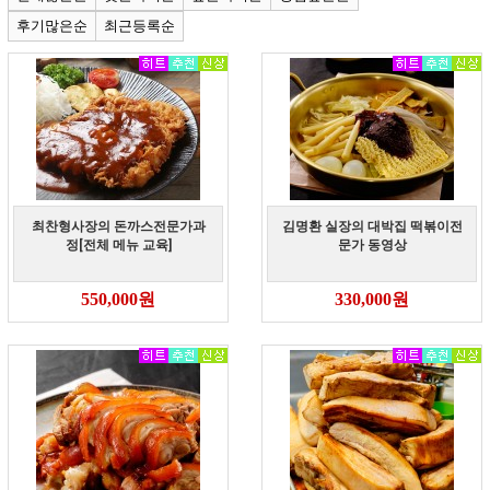
후기많은순
최근등록순
최찬형사장의 돈까스전문가과
김명환 실장의 대박집 떡볶이전
정[전체 메뉴 교육]
문가 동영상
550,000원
330,000원