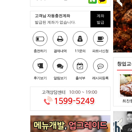
고객님 자동충전계좌
계좌
발급된 계좌가 없습니다.
발급
충전하기
결제내역
1:1문의
파트너신청
창업교
후기보기
알림보기
출석부
레시피등록
김명환 실장의 …
김명환 실장의 …
김명환 실장의 …
김명