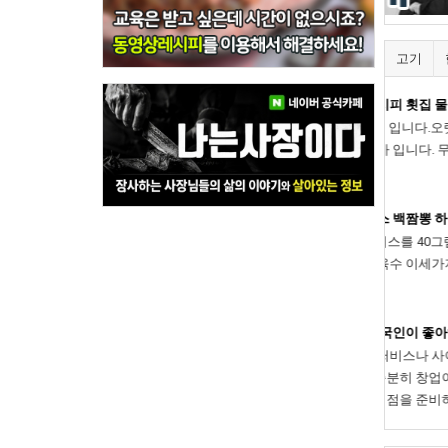
고기
물회소바 레시피 횟집 물회 육…
11
요 ~ 밥쟁이 입니다.오랫만에 인사 드립니다. 이번에 소개해
뉴는 물회소바 입니다. 무덥고 긴여름에 딱맞는 메뉴라고 생각
고수 유명X…
1
 물가자미…
안녕하세요 오늘은
쉐프 캘리스님의 만
 짬뽕 엑기스 백짬뽕 하얀짬뽕…
능 갈비…
10
0그램 기준 엑기스를 40그램 섞어서 끓이는것만으로사골육수와
98000프로 만족감 역대최다 시식 올패스
[한식] 뜨
그리고 해물육수 이세가지의 깊고 깊은 육수맛이 완성됩니
쭈꾸미 볶음 [S83584]
한상대첩님의 경주 육회 비빔밥! [S72263]
달콤 짭쪼름
강된장-쉽
1
 라멘의 …
한상대첩님의 쭈꾸미 볶음 [S83584]
[P65328]
에 밥 비벼 드
[한식] 감
1
1
1
한상대첩 님의 주꾸미 볶음 [S83584]
상차림 메뉴 [S
[한식] 시
1
동 엑기스 한국인이 좋아하는 …
14
한상대첩님의 쭈꾸미 볶음! [S83584]
가게1위 판매입
미역오이냉국 
1
우동 엑기스써비스나 사이드메뉴용 우동레시피가 아닙니다.
대령숙수님의 매운 소불고기 [S58452]
쉐프 켄짱님의
1
메뉴로도 충분히 창업이 가능한 레시피 입니다.새로운 창업
한상대첩님의 제육볶음 [S83529]
고기집 매
2
1
나 일식요리점을 준비하신다면이 레…
표 열무물김치 [