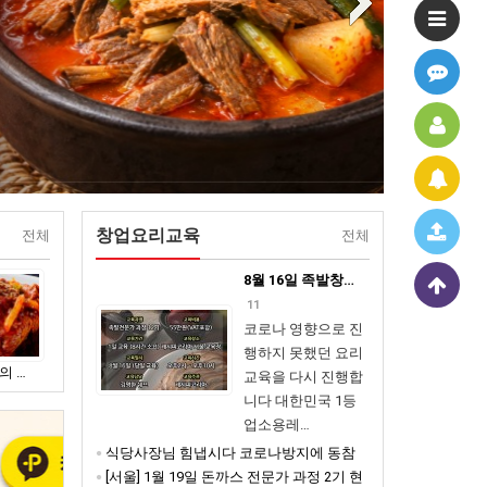
창업요리교육
전체
전체
8월 16일 족발창…
11
코로나 영향으로 진
행하지 못했던 요리
자카…
교육을 다시 진행합
니다 대한민국 1등
업소용레…
식당사장님 힘냅시다 코로나방지에 동참
하기 위해서 당분간 창업교육은 ..
[서울] 1월 19일 돈까스 전문가 과정 2기 현
5