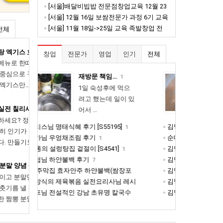
직사장님에게 배운다 !!
[서울]배달비빕밥 전문점창업교육 12월 23
10
일 진행[교육마감]
[서울] 12월 16일 보쌈전문가 과정 6기 교육
14
마감되었습니다
[서울] 11월 18일->25일 교육 족발창업 전
11
전체
문가 과정 11기 진행[마감되었습니다]
25
[동영상]꼬마김밥 프차보다 맛있다
창업
전문가
영업
인기
전체
 젊은 세
1달뒤 다운수가 많아지면 금액자동
한 공정
게되면~이 레시피는 사라질수 있어
뼈해장국 감…
1
1
시피입니다. 프랜차이즈보다 맛…
 먹으
업장에서 계속 써오
일이 있
던 뼈해장국 감자탕
아는 맛이 가장 무서운 법 정셰프의
이예요감…
안녕하세요? 정셰프입니다. 오늘은
분들에
]
김명환 실장님 해물쫄순이
1
1
는 대한민국 대표 길거리 메뉴 판
해드리겠
순대국밥 돼지국밥 창업레시피
1
소개해드…
]
김명환 실장의 대박집 떡볶이
1
1
분식 디저트 1탄)전설의 남대문 XX
김명환 실장님 즉석떡볶이
1
안녕하세요 캘리스쉐프입니다. 그 
쌈장포
김명환실장님의 쫄순이
1
완성됩니
설의 남대문 XX호떡 디테일 레시
님 레시
김명환실장님 쫄순이
1
간편하게
료)비법 을 공개합니다…
칼국수
김명환 실장님의 쫄순이
1