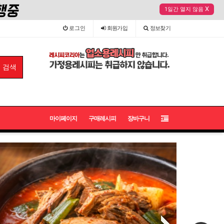
소 소스개발·소스카피·배합비율
X
1일간 열지 않음
로그인
회원
가입
정보
찾기
마이페이지
구매레시피
장바구니