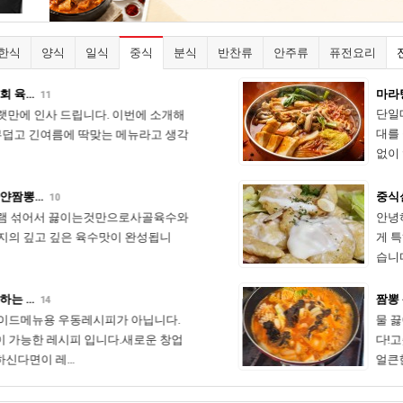
한식
양식
일식
중식
분식
반찬류
안주류
퓨전요리
마라탕 엑기스 호불호 없는 마라탕을 …
단일메뉴로 한때 큰 붐을 일으켰던 마라탕은 지금도 10~20대
대를 중심으로 꾸준히 사랑받는 메뉴입니다. 이 레시피는 복잡
여름철대비 …
재방문 책임…
1
없이 엑기스만…
대령숙수님의 특선
1일 숙성후에
삼계탕 만들었어요
려고 했는데 
중식실전 칠리새우와 레몬크림새우 소스…
역시…
어서 …
4
안녕하세요? 정셰프입니다.오늘은 중식메뉴 중에서도 여성
끈한 칼국수와 아주 잘 어울리는
쉐프캘리스님 명태식혜 후기 [S55195
게 특히 인기가 많은 칠리새우와 레몬크림새우 소스를 소개
한 빛깔 고운 배추겉절이입니다
고 간단해요(여름철 열무물김치
쉐프본가님 우엉채조림 후기
1
습니다. 만들기도…
시면 맛있어요) [P52462]
자 샐러드남녀노소 좋아하는 대표
30년전통의 설렁탕집 겉절이 [S4541
1
83741]
원한 냉콩나물국 up 이번주 반찬
한상대첩님 하얀불백 후기
1
7
짬뽕 분말 양념 이제 중식도 라면처럼…
29
니다 [P80993]
[P0017]
영등포 주막집 효자안주 하얀불백(
1
1
물 끓이고 분말만 넣으면…?짬뽕 전문점 맛, 이젠 간편하게 
 콩나물 무침 분말 [P83642]
함) [P65184]
재우는방식의 제육볶음 실전요리사
1
다!고춧기름 낼 필요도, 육수 뽑을 필요도 없습니다.누구나 
출을 상승시켜주는 종가집할머니
피 [P71509]
임달쉐프님 전설적인 강남 초유명 
1
얼큰한 짬뽕 분말양념,기본 테…
P72743]
집 김치다데기. [S32416]
1
1