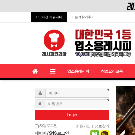
업소용레시피·식당레시피 전문
+ 맛비전 커뮤니티
+ 즐겨찾기추가
업소용레시피
창업요리교육
Login
자동로그인
회원가입
|
정보찾기
네이버 / SNS 로그인