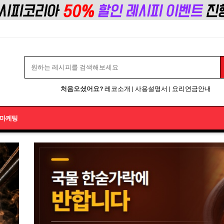
 레시피코리아 | 레시피연구
처음오셨어요?
레코소개
|
사용설명서
|
요리연금안내
마케팅