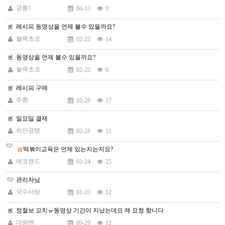
공룡1
06-13
9
레시피 동영상을 언제 볼수 있을까요?
블랙초코
02-22
14
동영상을 언제 볼수 있을까요?
블랙초코
02-22
6
레시피 구매
주환
10-28
17
일요일 결제
하얀곰탱
02-28
11
떡볶이교육은 언제 있는지는지요?
[1]
에코랜드
02-24
25
관리자님
국수사랑
01-10
12
정철보 꼬치ㅠ동영상 기간이 지났는데요 제 요청 핮니다
대량맨
09-29
12