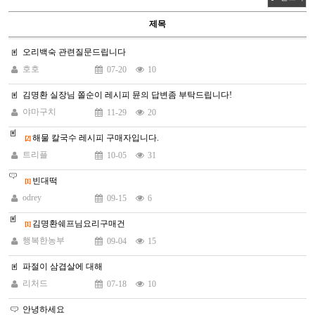
제목
오리백숙 관련질문드립니다
호호
07-20
10
김명환 실장님 쫄순이 레시피 뮨의 답변좀 부탁드립니다!
야마구치
11-29
20
해물 칼국수 레시피 구매자입니다.
[2]
트리플
10-05
31
빈대떡
[1]
odrey
09-15
6
김명환쉐프님요리구매건
[1]
행복한농부
09-04
15
파절이 삼겹살에 대해
리처드
07-18
10
안녕하세요