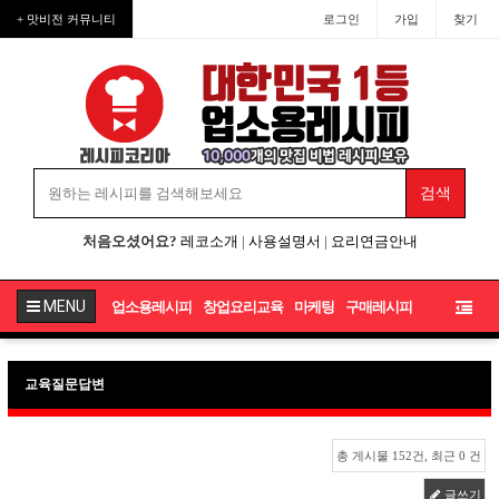
+ 맛비전 커뮤니티
로그인
가입
찾기
처음오셨어요?
레코소개
|
사용설명서
|
요리연금안내
MENU
업소용레시피
창업요리교육
마케팅
구매레시피
교육질문답변
총 게시물 152건, 최근 0 건
글쓰기