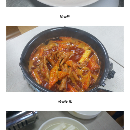
오돌뼈
국물닭발