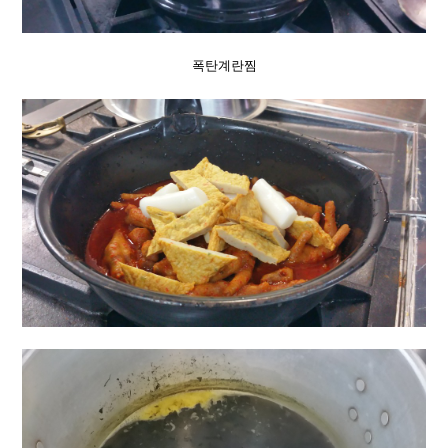
폭탄계란찜