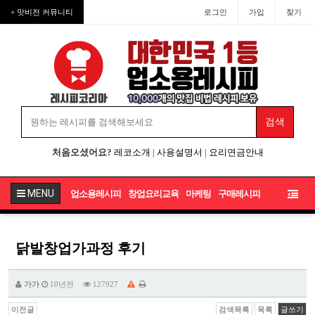
+ 맛비전 커뮤니티
로그인
가입
찾기
처음오셨어요?
레코소개
|
사용설명서
|
요리연금안내
MENU
업소용레시피
창업요리교육
마케팅
구매레시피
닭발창업가과정 후기
가가
10년전
127927
이전글
검색목록
목록
글쓰기