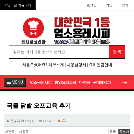
+ 맛비전 커뮤니티
로그인
가입
찾기
처음오셨어요?
레코소개
|
사용설명서
|
요리연금안내
MENU
업소용레시피
창업요리교육
마케팅
구매레시피
국물 닭발 오프교육 후기
운영자
12년전
111348
이전글
다음글
목록
글쓰기