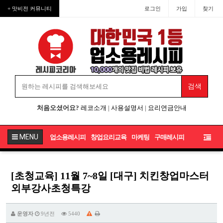
+ 맛비전 커뮤니티
로그인
가입
찾기
처음오셨어요?
레코소개
|
사용설명서
|
요리연금안내
MENU
업소용레시피
창업요리교육
마케팅
구매레시피
[초청교육] 11월 7~8일 [대구] 치킨창업마스터
외부강사초청특강
운영자
9년전
5440