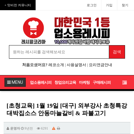
+ 맛비전 커뮤니티
로그인
가입
찾기
처음오셨어요?
레코소개
|
사용설명서
|
요리연금안내
MENU
업소용레시피
창업요리교육
마케팅
구매레시피
[초청교육] 1월 19일 [대구] 외부강사 초청특강
대박집소스 안동마늘갈비 & 파불고기
운영자
9년전
6291