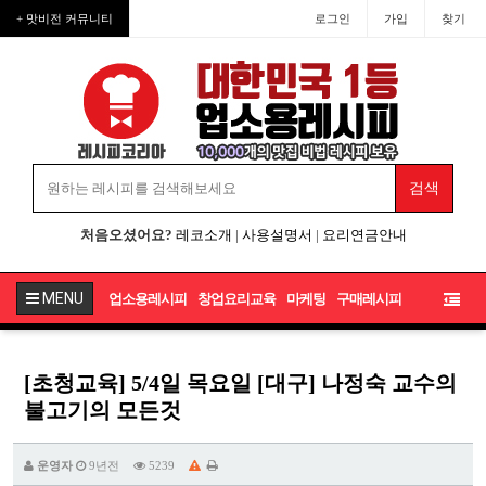
+ 맛비전 커뮤니티
로그인
가입
찾기
처음오셨어요?
레코소개
|
사용설명서
|
요리연금안내
MENU
업소용레시피
창업요리교육
마케팅
구매레시피
[초청교육] 5/4일 목요일 [대구] 나정숙 교수의
불고기의 모든것
운영자
9년전
5239