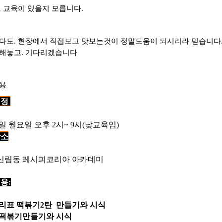
또 교육이 있을지 모릅니다.
다도. 현장에서 직접보고 맛보는것이 정말도움이 되시리라 믿습니다
해놓고. 기다리겠습니다
내용
일정
9일 월요일 오후 2시~ 9시(낮교육임)
장소
신림동 레시피코리아 아카데미
용:
거리표 떡볶기2탄 만들기와 시식
석떡볶기만들기와 시식