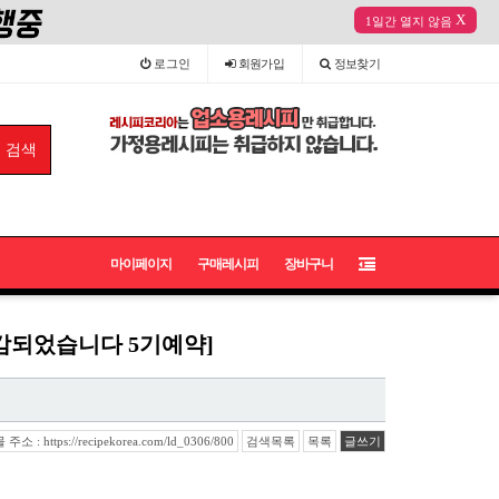
X
1일간 열지 않음
로그인
회원
가입
정보
찾기
마이페이지
구매레시피
장바구니
마감되었습니다 5기예약]
소 : https://recipekorea.com/ld_0306/800
검색목록
목록
글쓰기