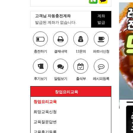
고객님 자동충전계좌
계좌
발급된 계좌가 없습니다.
발급
충전하기
결제내역
1:1문의
파트너신청
후기보기
알림보기
출석부
레시피등록
창업요리교육
창업요리교육
희망교육신청
교육질문답변
교육후기등록