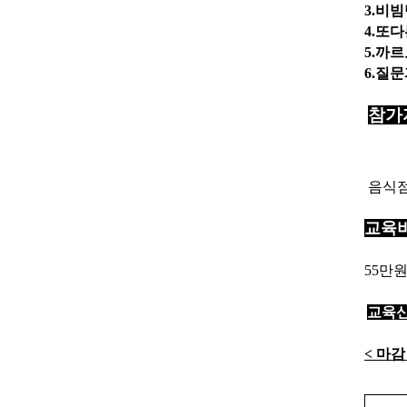
3.비
4.또
5.까
6.질
참가
​
음식점
교육
55만원
교육신
< 마