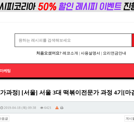
처음오셨어요?
레코소개
|
사용설명서
|
요리연금안내
마케팅
가과정] [서울] 서울 3대 떡볶이전문가 과정 4기[
2019-04-18 (목) 09:38
6421
다음글
게시물 주