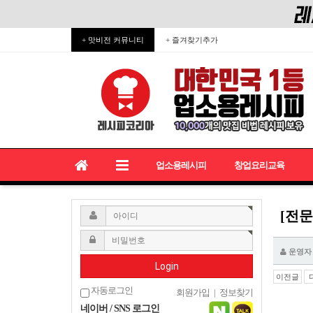
+ 맛비전 커뮤니티
+ 즐겨찾기추가
업소용레시피
창업요리교육
[전문
운영자
Login
이전글
자동로그인
회원가입
|
정보찾기
네이버 / SNS 로그인