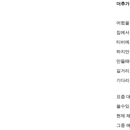
더추가
어렸을
집에서
티비에
하지만
만들
길거리
기다리
요즘 
쓸수있
현제 
그중 