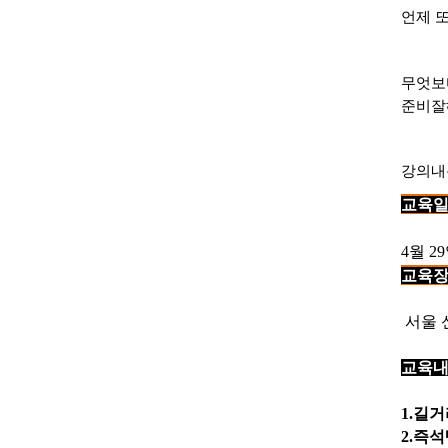
언제 
무엇보
준비잘
강의
교육
4월 2
교육
서울 
교육내
1.길
2.즉