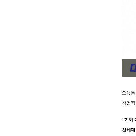
오랫동
창업떡
1기와 
신세대