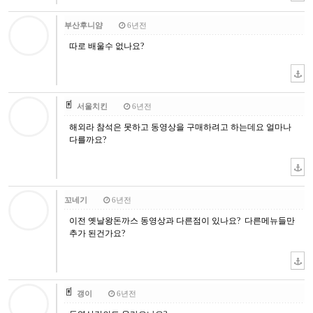
부산후니얌
6년전
따로 배울수 없나요?
서울치킨
6년전
해외라 참석은 못하고 동영상을 구매하려고 하는데요 얼마나
다를까요?
꼬네기
6년전
이전 옛날왕돈까스 동영상과 다른점이 있나요? 다른메뉴들만
추가 된건가요?
갱이
6년전