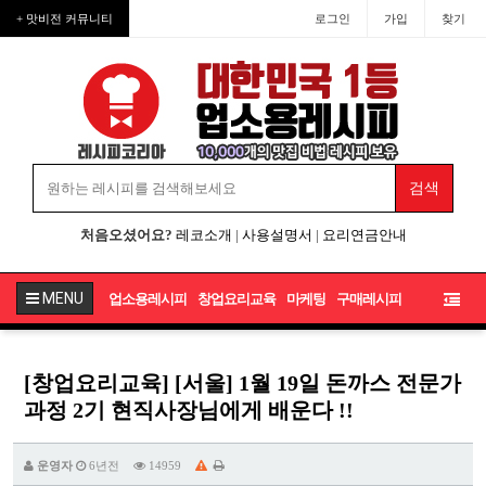
+ 맛비전 커뮤니티
로그인
가입
찾기
처음오셨어요?
레코소개
|
사용설명서
|
요리연금안내
MENU
업소용레시피
창업요리교육
마케팅
구매레시피
[창업요리교육] [서울] 1월 19일 돈까스 전문가
과정 2기 현직사장님에게 배운다 !!
운영자
6년전
14959