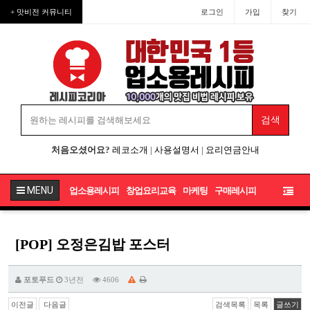
+ 맛비전 커뮤니티
로그인
가입
찾기
처음오셨어요?
레코소개
|
사용설명서
|
요리연금안내
MENU
업소용레시피
창업요리교육
마케팅
구매레시피
[POP] 오정은김밥 포스터
포토푸드
3년전
4606
이전글
다음글
검색목록
목록
글쓰기