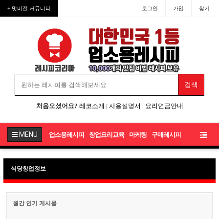
+ 맛비전 커뮤니티
로그인
가입
찾기
처음오셨어요?
레코소개
|
사용설명서
|
요리연금안내
MENU
업소용레시피
창업요리교육
마케팅
구매레시피
식당창업정보
월간 인기 게시물