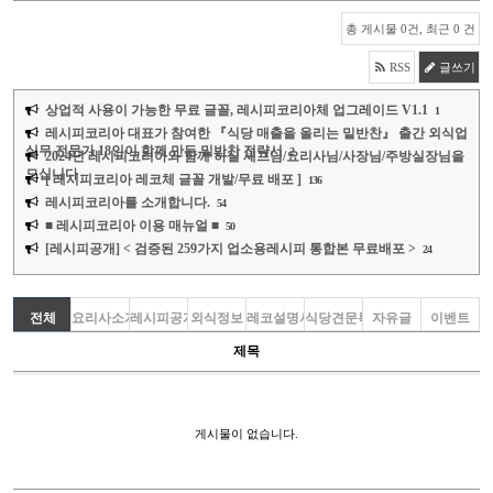
총 게시물 0건, 최근 0 건
RSS
글쓰기
상업적 사용이 가능한 무료 글꼴, 레시피코리아체 업그레이드 V1.1
1
레시피코리아 대표가 참여한 『식당 매출을 올리는 밑반찬』 출간 외식업
실무 전문가 18인이 함께 만든 밑반찬 전략서
2
2024년 레시피코리아와 함께 하실 셰프님/요리사님/사장님/주방실장님을
모십니다
[ 레시피코리아 레코체 글꼴 개발/무료 배포 ]
136
레시피코리아를 소개합니다.
54
■ 레시피코리아 이용 매뉴얼 ■
50
[레시피공개] < 검증된 259가지 업소용레시피 통합본 무료배포 >
24
전체
요리사소개
레시피공개
외식정보
레코설명서
식당견문록
자유글
이벤트
제목
게시물이 없습니다.