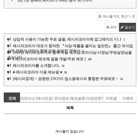
1
3만 3천 원짜리 레시피가 100만 원이 되기까지
총 게시물 0건, 최근 1 건
RSS
글쓰기
상업적 사용이 가능한 무료 글꼴, 레시피코리아체 업그레이드 V1.1
1
레시피코리아 대표가 참여한 『식당 매출을 올리는 밑반찬』 출간 외식업
실무 전문가 18인이 함께 만든 밑반찬 전략서
2
2024년 레시피코리아와 함께 하실 셰프님/요리사님/사장님/주방실장님을
모십니다
[ 레시피코리아 레코체 글꼴 개발/무료 배포 ]
136
레시피코리아를 소개합니다.
54
■ 레시피코리아 이용 매뉴얼 ■
50
[레시피공개] < 검증된 259가지 업소용레시피 통합본 무료배포 >
24
전체
요리사소개
레시피공개
외식정보
레코설명서
식당견문록
자유글
이벤트
제목
게시물이 없습니다.