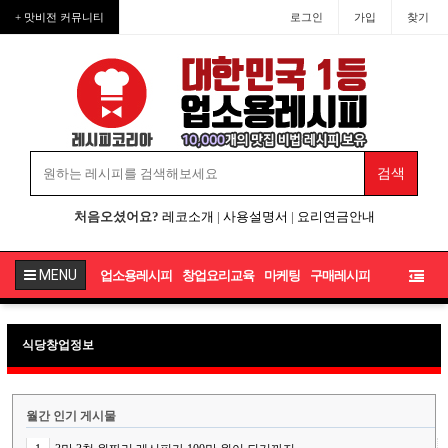
+ 맛비전 커뮤니티
로그인
가입
찾기
처음오셨어요?
레코소개
|
사용설명서
|
요리연금안내
MENU
업소용레시피
창업요리교육
마케팅
구매레시피
식당창업정보
월간 인기 게시물