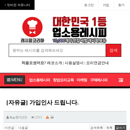
+ 맛비전 커뮤니티
로그인
가입
찾기
처음오셨어요?
레코소개
|
사용설명서
|
요리연금안내
MENU
업소용레시피
창업요리교육
마케팅
구매레시피
[자유글] 가입인사 드립니다.
licg
9년전
2315
이전글
다음글
검색목록
목록
글쓰기