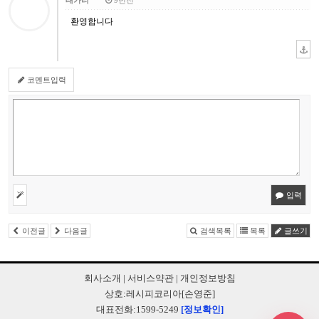
태가리
9년전
환영합니다
코멘트입력
입력
이전글
다음글
검색목록
목록
글쓰기
회사소개
|
서비스약관
|
개인정보방침
상호:레시피코리아[손영준]
대표전화:1599-5249
[정보확인]