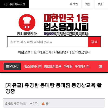
+ 맛비전 커뮤니티
로그인
가입
찾기
처음오셨어요?
레코소개
|
사용설명서
|
요리연금안내
MENU
업소용레시피
창업요리교육
마케팅
구매레시피
[자유글] 유명한 동태탕 동태찜 동영상교육 촬
영중
운영자
9년전
3751