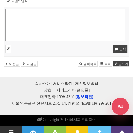
코멘트입력
입력
이전글
다음글
검색목록
목록
글쓰기
회사소개
|
서비스약관
|
개인정보방침
상호:레시피코리아[손영준]
대표전화:1599-5249
[정보확인]
서울 영등포구 선유서로 21길 14, 양평오피스텔 1동 2층 201-B248
AI
Copyright 2013 레시피코리아 ©