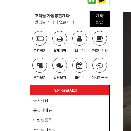
고객님 자동충전계좌
계좌
발급된 계좌가 없습니다.
발급
충전하기
결제내역
1:1문의
파트너신청
후기보기
알림보기
출석부
레시피등록
업소용레시피
공지사항
운영자메뉴
이벤트등록
포인트이벤트