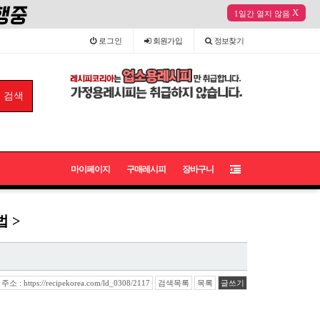
X
1일간 열지 않음
로그인
회원
가입
정보
찾기
마이페이지
구매레시피
장바구니
 >
 : https://recipekorea.com/ld_0308/2117
검색목록
목록
글쓰기