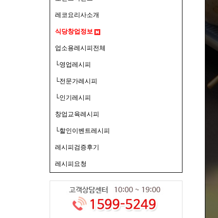
레코요리사소개
식당창업정보
업소용레시피전체
└영업레시피
└전문가레시피
└인기레시피
창업교육레시피
└할인이벤트레시피
레시피검증후기
레시피요청