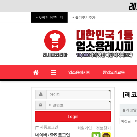
+ 맛비전 커뮤니티
+ 즐겨찾기추가
업소용레시피
창업요리교육
[레코
레코알
Login
이전글
자동로그인
회원가입
|
정보찾기
네이버 / SNS 로그인