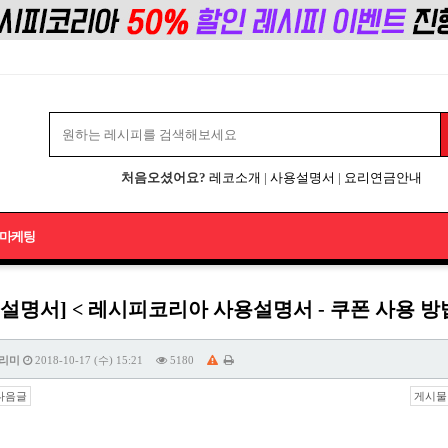
처음오셨어요?
레코소개
|
사용설명서
|
요리연금안내
마케팅
설명서] < 레시피코리아 사용설명서 - 쿠폰 사용 방법
리미
2018-10-17 (수) 15:21
5180
다음글
게시물 주소