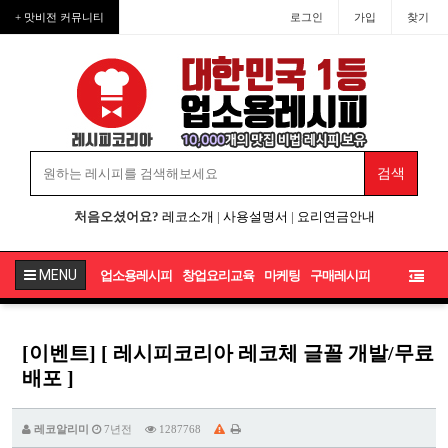
+ 맛비전 커뮤니티
로그인
가입
찾기
처음오셨어요?
레코소개
|
사용설명서
|
요리연금안내
MENU
업소용레시피
창업요리교육
마케팅
구매레시피
[이벤트] [ 레시피코리아 레코체 글꼴 개발/무료
배포 ]
레코알리미
7년전
1287768