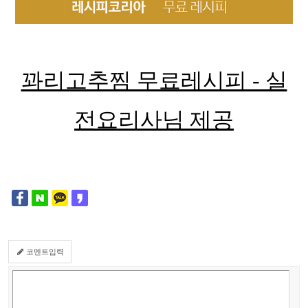
꽈리고추찜 무료레시피 - 실
전요리사님 제공
코멘트입력