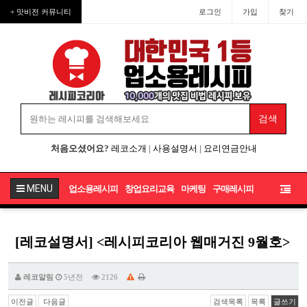
+ 맛비전 커뮤니티
로그인
가입
찾기
처음오셨어요?
레코소개
|
사용설명서
|
요리연금안내
MENU
업소용레시피
창업요리교육
마케팅
구매레시피
[레코설명서] <레시피코리아 웹매거진 9월호>
레코알림
5년전
2126
이전글
다음글
검색목록
목록
글쓰기