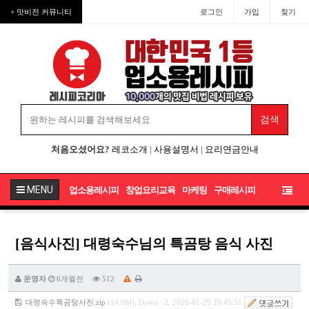
+ 맛비전 커뮤니티
로그인
가입
찾기
처음오셨어요?
레코소개
|
사용설명서
|
요리연금안내
MENU
업소용레시피
창업요리교육
마케팅
구매레시피
[음식사진] 대령숙수님의 특곰탕 음식 사진
운영자
6개월전
512
대령숙수특곰탕사진.zip
(14.0M), Down : 2, 2026-01-29 20:45:51