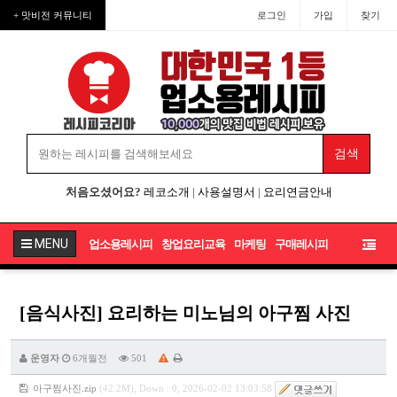
+ 맛비전 커뮤니티
로그인
가입
찾기
처음오셨어요?
레코소개
|
사용설명서
|
요리연금안내
MENU
업소용레시피
창업요리교육
마케팅
구매레시피
[음식사진] 요리하는 미노님의 아구찜 사진
운영자
6개월전
501
아구찜사진.zip
(42.2M), Down : 0, 2026-02-02 13:03:58