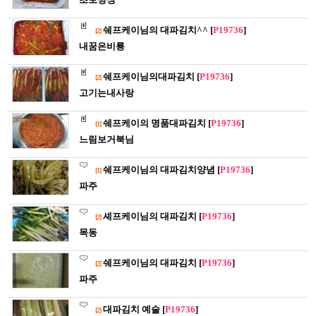
쉐프케이님의 대파김치^^ [
P19736
]
[2]
내꿈은비룡
쉐프케이님의대파김치 [
P19736
]
[2]
고기는내사랑
쉐프케이의 명품대파김치 [
P19736
]
[1]
느림보거북님
쉐프케이님의 대파김치양념 [
P19736
]
[1]
파주
셰프케이님의 대파김치 [
P19736
]
[2]
목동
쉐프케이님의 대파김치 [
P19736
]
[2]
파주
대파김치 예술 [
P19736
]
[2]