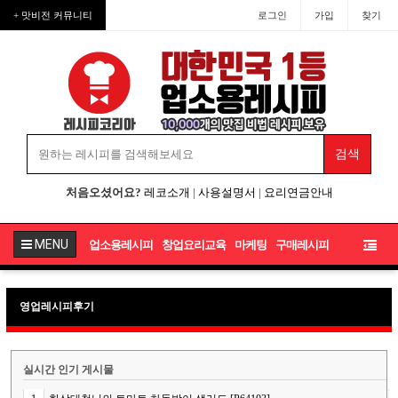
+ 맛비전 커뮤니티
로그인
가입
찾기
처음오셨어요?
레코소개
|
사용설명서
|
요리연금안내
MENU
업소용레시피
창업요리교육
마케팅
구매레시피
영업레시피후기
실시간 인기 게시물