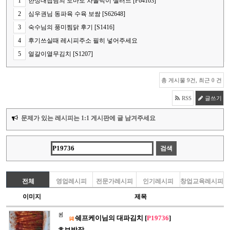
1
한상대첩님의 토마토 차돌박이 샐러드 [P64103]
2
심우권님 동파육 수육 보쌈 [S62648]
3
숙수님의 풍미찜닭 후기 [S1416]
4
후기쓰실때 레시피주소 필히 넣어주세요
5
얼갈이열무김치 [S1207]
총 게시물 9건, 최근 0 건
RSS
글쓰기
문제가 있는 레시피는 1:1 게시판에 글 남겨주세요
전체
영업레시피
전문가레시피
인기레시피
창업교육레시피
이미지
제목
쉐프케이님의 대파김치 [
P19736
]
[4]
초보방장