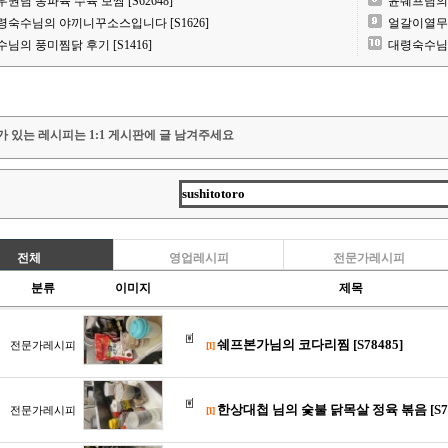
우권님 동파육 수육 보쌈 [S62648]
윤쉐프님의 
령숙수님의 야끼니꾸소스입니다 [S1626]
얼갈이열무김치
수님의 풍미찜닭 후기 [S1416]
대령숙수님 동
가 있는 레시피는 1:1 게시판에 글 남겨주세요
전체
영업레시피
전문가레시피
분류
이미지
제목
쉐프본가님의 코다리찜 [S78485]
전문가레시피
[1]
한상대첩 님의 숯불 닭목살 정육 볶음 [S78
전문가레시피
[1]