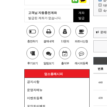
심
대
숙
고객님 자동충전계좌
계좌
발급된 계좌가 없습니다.
발급
문제
충전하기
결제내역
1:1문의
파트너신청
후기보기
알림보기
출석부
레시피등록
번호
업소용레시피
공지사항
440
운영자메뉴
이벤트등록
439
포인트이벤트