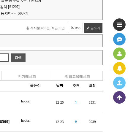
얼큰 공주칼국수 [P64125]
 [S1207]
치미~~ [S0077]
총 게시물 485건, 최근 0 건
RSS
글쓰기
인기레시피
창업교육레시피
글쓴이
날짜
추천
조회
hodori
12-25
1
3531
hodori
509]
12-23
0
2939