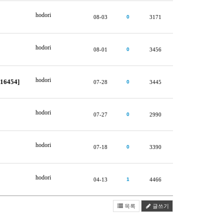
hodori
08-03
0
3171
hodori
08-01
0
3456
hodori
6454]
07-28
0
3445
hodori
07-27
0
2990
hodori
07-18
0
3390
hodori
04-13
1
4466
목록
글쓰기