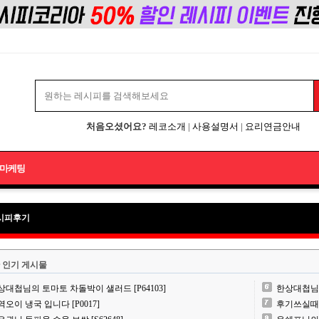
처음오셨어요?
레코소개
|
사용설명서
|
요리연금안내
마케팅
시피후기
 인기 게시물
상대첩님의 토마토 차돌박이 샐러드 [P64103]
한상대첩님의 
역오이 냉국 입니다 [P0017]
후기쓰실때