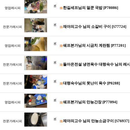
한길세프님의 얼쿤 국밥 [P78086]
영업레시피
[1]
재야의고수 님의 소갈비 구이 [S77724]
전문가레시피
[1]
쉐프본가님의 시금치 계란찜 [P77201]
영업레시피
[1]
돌아온전설 냉면육수 대령숙수 님의 레시피 [S7
전문가레시피
[1]
대령숙수님의 못난이 육수 [P0288]
전문가레시피
[1]
쉐프본가님의 만능간장 [P77094]
영업레시피
[1]
제야의고수 님의 만능소금구이 [S76937]
전문가레시피
[1]