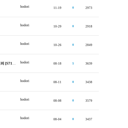
hodori
11-19
0
2973
hodori
10-29
0
2918
hodori
10-26
0
2849
hodori
1644]
08-18
1
3639
hodori
08-11
0
3438
hodori
08-08
0
3579
hodori
08-04
0
3437