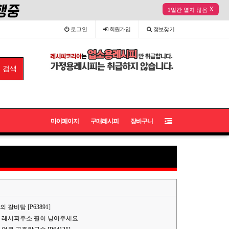
X
1일간 열지 않음
로그인
회원
가입
정보
찾기
마이페이지
구매레시피
장바구니
갈비탕 [P63891]
 레시피주소 필히 넣어주세요