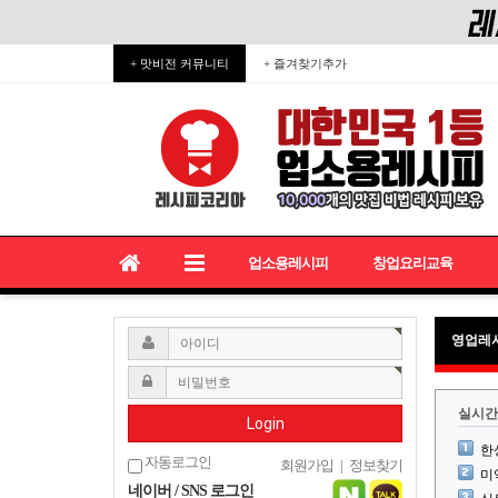
+ 맛비전 커뮤니티
+ 즐겨찾기추가
업소용레시피
창업요리교육
영업레
실시간
Login
한
자동로그인
회원가입
|
정보찾기
미
네이버 / SNS 로그인