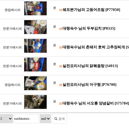
쉐프본가님의 고등어조림 [P77050]
영업레시피
[1]
대령숙수 님의 두부김치 [P8335]
전문가레시피
[1]
대령숙수님의 촌돼지 호박 고추장찌개 [S1
전문가레시피
[1]
실전요리사님의 닭볶음탕 [S4913]
전문가레시피
[1]
실전요리사님의 아구찜 [P76700]
영업레시피
[1]
대령숙수 님의 서오릉 양념갈비 [S75784]
전문가레시피
[1]
검색