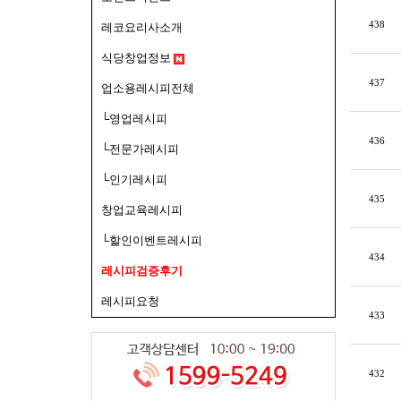
438
레코요리사소개
식당창업정보
437
업소용레시피전체
└영업레시피
436
└전문가레시피
└인기레시피
435
창업교육레시피
└할인이벤트레시피
434
레시피검증후기
레시피요청
433
432