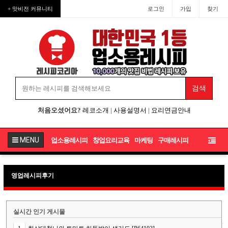
+ 맛비전 커뮤니티
로그인
가입
찾기
처음오셨어요?
레코소개
|
사용설명서
|
요리연금안내
MENU
업소용레시피
창업요리교육
마케팅
구매레시피
영업레시피후기
실시간 인기 게시물