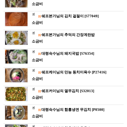
소금비
쉐프본가님의 김치 겉절이 [S77049]
[1]
소금비
쉐프본가님의 추억의 간장계란밥
[1]
소금비
대령숙수님의 돼지국밥 [S76354]
[1]
소금비
쉐프케이님의 만능 동치미육수 [P27416]
[1]
소금비
쉐프커이님의 열무김치 [S32013]
[2]
소금비
대령숙수님의 함흥냉면 무김치 [P0500]
[1]
소금비