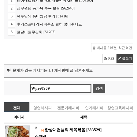
1
한상대첩님의 토마토 차돌박이 샐러드 [P64103]
2
심우권님 동파육 수육 보쌈 [S62648]
3
숙수님의 풍미찜닭 후기 [S1416]
4
후기쓰실때 레시피주소 필히 넣어주세요
5
얼갈이열무김치 [S1207]
총 게시물 216건, 최근 0 건
RSS
글쓰기
문제가 있는 레시피는 1:1 게시판에 글 남겨주세요
전체
영업레시피
전문가레시피
인기레시피
창업교육레시피
이미지
제목
한상대첩님의 제육볶음 [S83529]
[2]
소금비