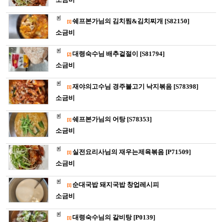
쉐프본가님의 김치찜&김치찌개 [S82150]
[1]
소금비
대령숙수님 배추겉절이 [S81794]
[2]
소금비
재야의고수님 경주불고기 낙지볶음 [S78398]
[1]
소금비
쉐프본가님의 어탕 [S78353]
[1]
소금비
실전요리사님의 재우는제육볶음 [P71509]
[1]
소금비
순대국밥 돼지국밥 창업레시피
[1]
소금비
대령숙수님의 갈비탕 [P0139]
[1]