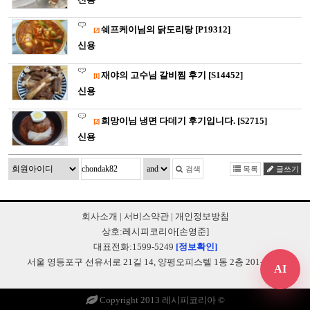
쉐프케이님의 닭도리탕 [P19312]
[2]
신용
재야의 고수님 갈비찜 후기 [S14452]
[1]
신용
희망이님 냉면 다데기 후기입니다. [S2715]
[2]
신용
검색
목록
글쓰기
회사소개
|
서비스약관
|
개인정보방침
상호:레시피코리아[손영준]
대표전화:1599-5249
[정보확인]
서울 영등포구 선유서로 21길 14, 양평오피스텔 1동 2층 201-B248
AI
Copyright 2013 레시피코리아 ©