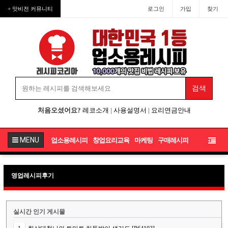
+ 맛비전 커뮤니티
로그인
가입
찾기
처음오셨어요?
레코소개
|
사용설명서
|
요리연금안내
MENU
업소용레시피
창업요리교육
마케팅
구매레시피
영업레시피후기
실시간 인기 게시물