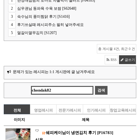
1
한상대첩님의 토마토 차돌박이 샐러드 [P64103]
2
심우권님 동파육 수육 보쌈 [S62648]
3
숙수님의 풍미찜닭 후기 [S1416]
4
후기쓰실때 레시피주소 필히 넣어주세요
5
얼갈이열무김치 [S1207]
총 게시물 4건, 최근 0 건
RSS
글쓰기
문제가 있는 레시피는 1:1 게시판에 글 남겨주세요
전체
영업레시피
전문가레시피
인기레시피
창업교육레시피
이미지
제목
쉐피케이님이 냉면김치 후기 [P16783]
[2]
신용