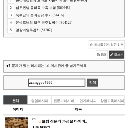
1
한상대첩님의 토마토 차돌박이 샐러드 [P64103]
2
심우권님 동파육 수육 보쌈 [S62648]
3
숙수님의 풍미찜닭 후기 [S1416]
4
윤쉐프님의 얼큰 공주칼국수 [P64125]
5
얼갈이열무김치 [S1207]
총 게시물 3건, 최근 1 건
RSS
글쓰기
문제가 있는 레시피는 1:1 게시판에 글 남겨주세요
전체
영업레시피
전문가레시피
인기레시피
창업교육레시피
이미지
제목
보쌈 전문가 과정을 마치며..
[1]
친절한짱구