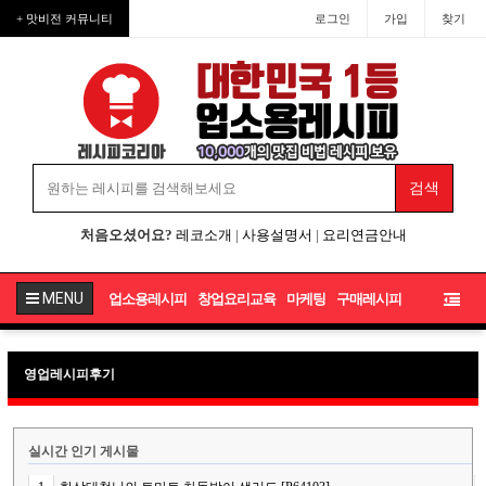
+ 맛비전 커뮤니티
로그인
가입
찾기
처음오셨어요?
레코소개
|
사용설명서
|
요리연금안내
MENU
업소용레시피
창업요리교육
마케팅
구매레시피
영업레시피후기
실시간 인기 게시물