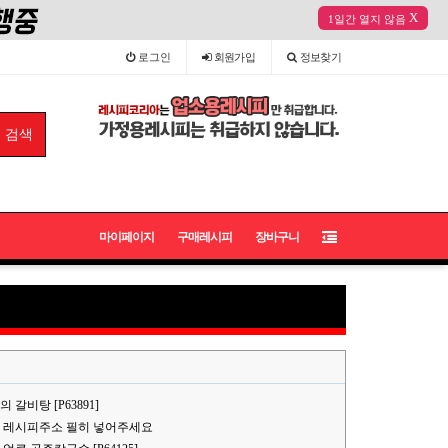
X
1일간 열지 않음
로그인
회원
가입
정보
찾기
마이페이지
구매레시피
장바구니
갈비탕 [P63891]
 레시피주소 필히 넣어주세요