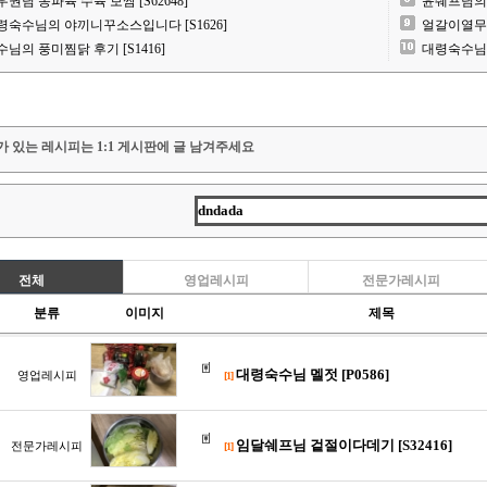
우권님 동파육 수육 보쌈 [S62648]
윤쉐프님의 
령숙수님의 야끼니꾸소스입니다 [S1626]
얼갈이열무김치
수님의 풍미찜닭 후기 [S1416]
대령숙수님 동
가 있는 레시피는 1:1 게시판에 글 남겨주세요
전체
영업레시피
전문가레시피
분류
이미지
제목
대령숙수님 멜젓 [P0586]
영업레시피
[1]
임달쉐프님 겉절이다데기 [S32416]
전문가레시피
[1]