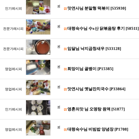
맛연사님 분말형 떡볶이 [S35930]
인기레시피
[2]
대령숙수님 수x산 닭볶음탕 후기 [S0511]
전문가레시피
[2]
임달님 낙지곱창새우 [S33128]
전문가레시피
[1]
희망이님 골뱅이 [P15385]
영업레시피
[1]
맛연사님 옛날잔치국수 [P33864]
영업레시피
[2]
영혼의맛 님 오뎅탕 원액 [S1877]
인기레시피
[2]
대령숙수님 비빔밥 양념장 [P1708]
영업레시피
[1]