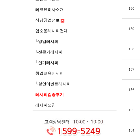
160
레코요리사소개
식당창업정보
159
업소용레시피전체
└영업레시피
158
└전문가레시피
└인기레시피
157
창업교육레시피
└할인이벤트레시피
156
레시피검증후기
레시피요청
155
154