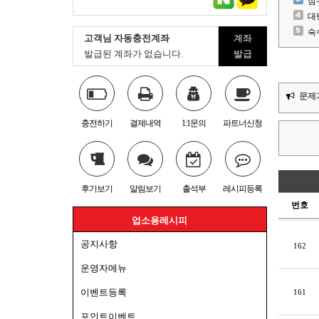
심
대
숙
고객님 자동충전계좌
계좌
발급된 계좌가 없습니다.
발급
문제
충전하기
결제내역
1:1문의
파트너신청
후기보기
알림보기
출석부
레시피등록
번호
업소용레시피
공지사항
162
운영자메뉴
이벤트등록
161
포인트이벤트