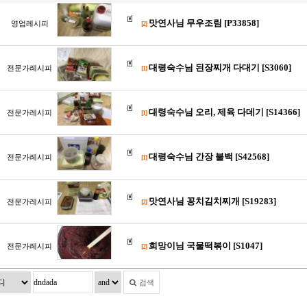
맛연사님 무우조림 [P33858]
영업레시피
[2]
대령숙수님 된장찌개 다대기 [S3060]
전문가레시피
[1]
대령숙수님 오리, 제육 다데기 [S14366]
전문가레시피
[1]
대령숙수님 간장 불백 [S42568]
전문가레시피
[1]
맛연사님 꽁치김치찌개 [S19283]
전문가레시피
[2]
희망이님 국물떡볶이 [S1047]
전문가레시피
[2]
검색