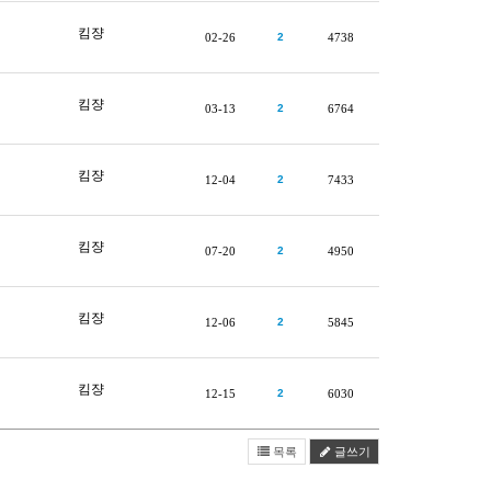
킴쟝
02-26
2
4738
킴쟝
03-13
2
6764
킴쟝
12-04
2
7433
킴쟝
07-20
2
4950
킴쟝
12-06
2
5845
킴쟝
12-15
2
6030
목록
글쓰기