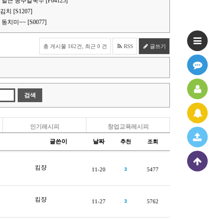
얼큰 공주칼국수 [P64125]
 [S1207]
치미~~ [S0077]
총 게시물 162건, 최근 0 건
RSS
글쓰기
인기레시피
창업교육레시피
글쓴이
날짜
추천
조회
킴쟝
11-20
3
5477
킴쟝
11-27
3
5762