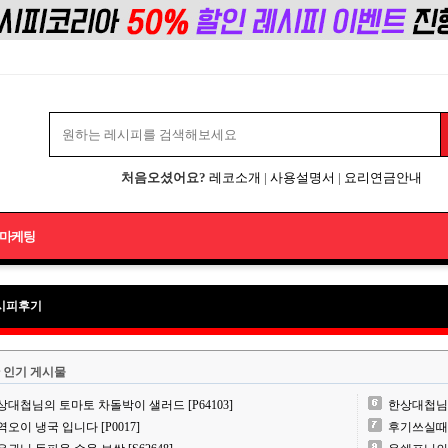
처음오셨어요?
레코소개
|
사용설명서
|
요리연금안내
마케팅
시피후기
 인기 게시물
상대첩님의 토마토 차돌박이 샐러드 [P64103]
한상대첩님의 
역오이 냉국 입니다 [P0017]
후기쓰실때