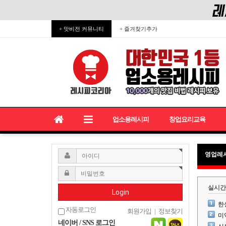
+ 맛비전 커뮤니티
+ 즐겨찾기추가
업소용레시피
창업요리교육
영업레
실시간
Login
한
자동로그인
회원가입
|
정보찾기
미
네이버 / SNS 로그인