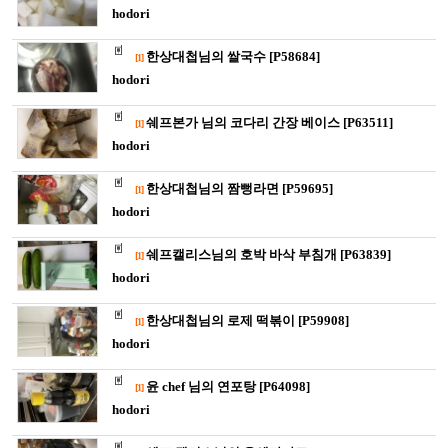
hodori
한상대첩님의 쌀국수 [P58684]
[1]
hodori
쉐프본가 님의 코다리 간장 베이스 [P63511]
[1]
hodori
한상대첩님의 짬뻥라면 [P59695]
[1]
hodori
쉐프캘리스님의 호박 바삭 부침개 [P63839]
[1]
hodori
한상대첩님의 로제 떡볶이 [P59908]
[1]
hodori
윤 chef 님의 연포탕 [P64098]
[1]
hodori