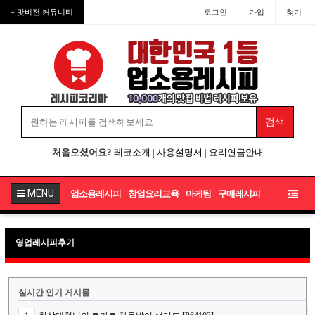
+ 맛비전 커뮤니티
로그인
가입
찾기
처음오셨어요?
레코소개
|
사용설명서
|
요리연금안내
MENU
업소용레시피
창업요리교육
마케팅
구매레시피
영업레시피후기
실시간 인기 게시물