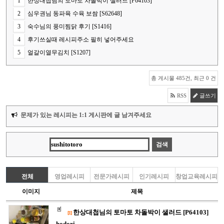
1
한상대첩님의 토마토 차돌박이 샐러드 [P64103]
2
심우권님 동파육 수육 보쌈 [S62648]
3
숙수님의 풍미찜닭 후기 [S1416]
4
후기쓰실때 레시피주소 필히 넣어주세요
5
얼갈이열무김치 [S1207]
총 게시물 485건, 최근 0 건
RSS
글쓰기
문제가 있는 레시피는 1:1 게시판에 글 남겨주세요
전체
영업레시피
전문가레시피
인기레시피
창업교육레시피
이미지
제목
한상대첩님의 토마토 차돌박이 샐러드 [P64103]
[1]
hodori