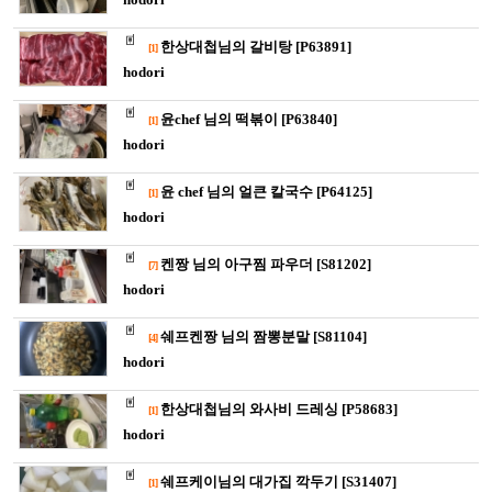
한상대첩님의 갈비탕 [P63891]
[1]
hodori
윤chef 님의 떡볶이 [P63840]
[1]
hodori
윤 chef 님의 얼큰 칼국수 [P64125]
[1]
hodori
켄짱 님의 아구찜 파우더 [S81202]
[7]
hodori
쉐프켄짱 님의 짬뽕분말 [S81104]
[4]
hodori
한상대첩님의 와사비 드레싱 [P58683]
[1]
hodori
쉐프케이님의 대가집 깍두기 [S31407]
[1]