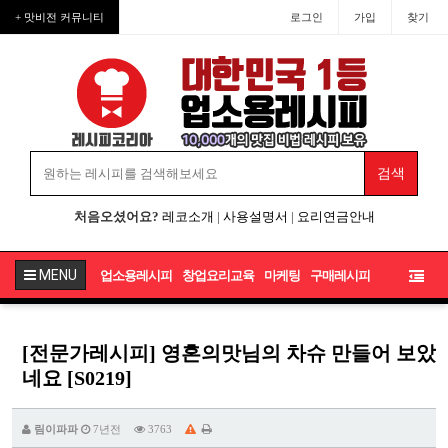
+ 맛비전 커뮤니티
로그인
가입
찾기
처음오셨어요?
레코소개
|
사용설명서
|
요리연금안내
MENU
업소용레시피
창업요리교육
마케팅
구매레시피
[전문가레시피] 영혼의맛님의 차슈 만들어 보았
네요 [S0219]
림이파파
7년전
3763