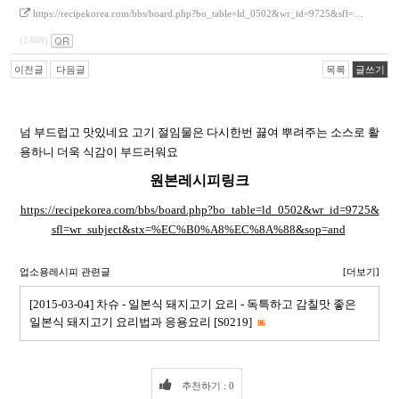
https://recipekorea.com/bbs/board.php?bo_table=ld_0502&wr_id=9725&sfl=…
(1469)
이전글
다음글
목록
글쓰기
넘 부드럽고 맛있네요 고기 절임물은 다시한번 끓여 뿌려주는 소스로 활
용하니 더욱 식감이 부드러워요
원본레시피링크
https://recipekorea.com/bbs/board.php?bo_table=ld_0502&wr_id=9725&
sfl=wr_subject&stx=%EC%B0%A8%EC%8A%88&sop=and
업소용레시피 관련글
[더보기]
[2015-03-04] 차슈 - 일본식 돼지고기 요리 - 독특하고 감칠맛 좋은
일본식 돼지고기 요리법과 응용요리 [S0219]
86
추천하기 : 0