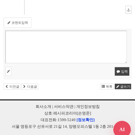
코멘트입력
입력
이전글
다음글
목록
글쓰기
회사소개
|
서비스약관
|
개인정보방침
상호:레시피코리아[손영준]
대표전화:1599-5249
[정보확인]
서울 영등포구 선유서로 21길 14, 양평오피스텔 1동 2층 201-B248
AI