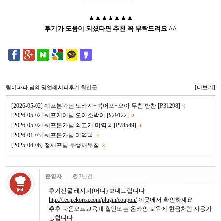
▲▲▲▲▲▲▲
후기가 도움이 되셨다면 추천 꼭 부탁드려요 ^^
림이파파
님의 영업레시피후기 최신글
[더보기]
[2026-05-02] 쉐프본가님 도라지+북어포+오이 무침 반찬 [P31298]
1
[2026-05-02] 쉐프케이님 오이소박이 [S29122]
2
[2026-05-02] 쉐프본가님 쇠고기 미역국 [P78549]
1
[2026-01-03] 쉐프본가님 미역국
2
[2025-04-06] 정세프님 무생채무침
3
운영자
7년전
후기선물 레시피(머니) 보내드립니다
http://recipekorea.com/plugin/coupon/
이곳에서 확인하세요
추후 다음오프교육때 할인또는 온라인 교육에 현금처럼 사용가
능합니다