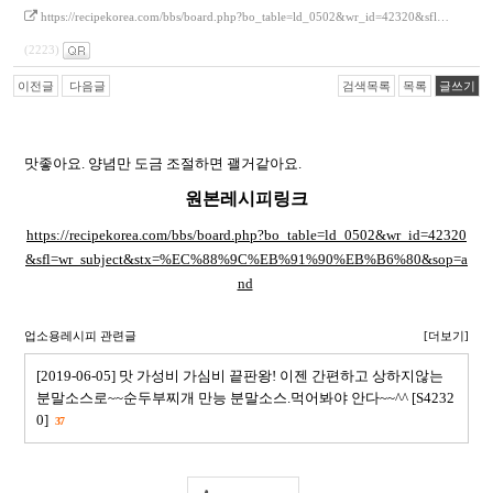
https://recipekorea.com/bbs/board.php?bo_table=ld_0502&wr_id=42320&sfl…
(2223)
이전글
다음글
검색목록
목록
글쓰기
맛좋아요. 양념만 도금 조절하면 괠거같아요.
원본레시피링크
https://recipekorea.com/bbs/board.php?bo_table=ld_0502&wr_id=42320
&sfl=wr_subject&stx=%EC%88%9C%EB%91%90%EB%B6%80&sop=a
nd
업소용레시피 관련글
[더보기]
[2019-06-05] 맛 가성비 가심비 끝판왕! 이젠 간편하고 상하지않는
분말소스로~~순두부찌개 만능 분말소스.먹어봐야 안다~~^^ [S4232
0]
37