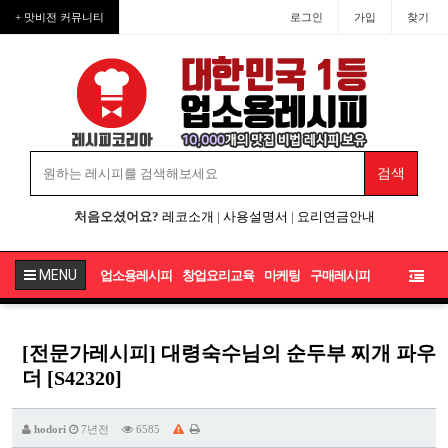
+ 맛비전 커뮤니티
로그인
가입
찾기
처음오셨어요?
레코소개
|
사용설명서
|
요리연금안내
MENU
업소용레시피
창업요리교육
마케팅
구매레시피
[전문가레시피] 대령숙수님의 순두부 찌개 파우
더 [S42320]
hodori
7년전
6585