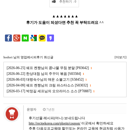
추천하기 : 0
▲▲▲▲▲▲▲
후기가 도움이 되셨다면 추천 꼭 부탁드려요 ^^
hodori
님의 영업레시피후기 최신글
[더보기]
[2026-06-25] 쉐프 켄짱님의 콩나물 무침 분말 [P83642]
1
[2026-06-22] 한상대첩 님의 주꾸미 볶음 [S83584]
1
[2026-06-03] 대령숙수님의 매운 소불고기 [S58452]
1
[2026-04-09] 쉐프 켄짱님의 크림 파스타소스 [S83032]
1
[2026-03-17] 박정길 세프님의 오므라이스 소스 [P70887]
1
운영자
7년전
후기선물 레시피(머니) 보내드립니다
http://recipekorea.com/plugin/coupon/
이곳에서 확인하세요
추후 다음오프교육때 할인또는 온라인 교육에 현금처럼 사용가