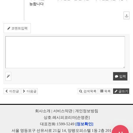
능합니다
코멘트입력
입력
이전글
다음글
검색목록
목록
글쓰기
회사소개
|
서비스약관
|
개인정보방침
상호:레시피코리아[손영준]
대표전화:1599-5249
[정보확인]
서울 영등포구 선유서로 21길 14, 양평오피스텔 1동 2층 201-B248