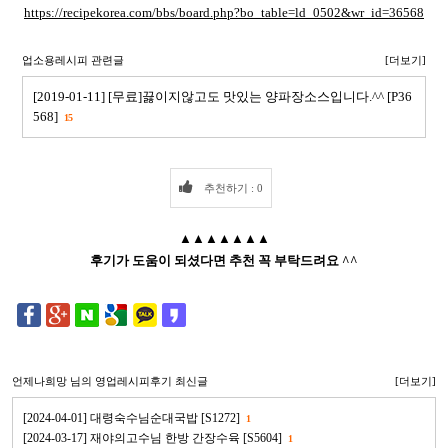
https://recipekorea.com/bbs/board.php?bo_table=ld_0502&wr_id=36568
업소용레시피 관련글
[더보기]
[2019-01-11] [무료]끓이지않고도 맛있는 양파장소스입니다.^^ [P36
568]
15
추천하기 : 0
▲▲▲▲▲▲▲
후기가 도움이 되셨다면 추천 꼭 부탁드려요 ^^
언제나희망
님의 영업레시피후기 최신글
[더보기]
[2024-04-01] 대령숙수님순대국밥 [S1272]
1
[2024-03-17] 재야의고수님 한방 간장수육 [S5604]
1