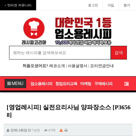
+ 맛비전 커뮤니티
로그인
가입
찾기
처음오셨어요?
레코소개
|
사용설명서
|
요리연금안내
MENU
업소용레시피
창업요리교육
마케팅
구매레시피
[영업레시피] 실전요리사님 양파장소스 [P3656
8]
언제나희망
7년전
4799