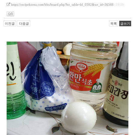
https://recipekorea.com/bbs/board.php?bo_table=ld_0502&wr_id=36568
(1918)
이전글
다음글
목록
글쓰기