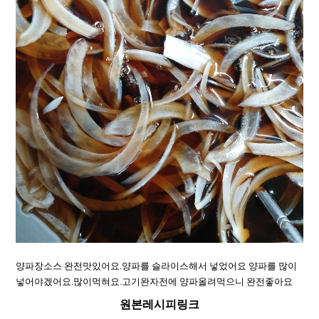
양파장소스 완전맛있어요.양파를 슬라이스해서 넣었어요 양파를 많이
넣어야겠어요.많이먹혀요.고기완자전에 양파올려먹으니 완전좋아요
원본레시피링크