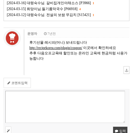
[2024-03-16] 대령숙수님. 갈비집개인야채소스 [P3966]
1
[2024-03-15] 희망이님.들기름막국수 [P66918]
4
[2024-03-12] 대령숙수님. 전설의 보쌈 무김치 [S15421]
1
운영자
7년전
후기선물 레시피(머니) 보내드립니다
http://recipekorea.com/plugin/coupon/
이곳에서 확인하세요
추후 다음오프교육때 할인또는 온라인 교육에 현금처럼 사용가
능합니다
코멘트입력
입력