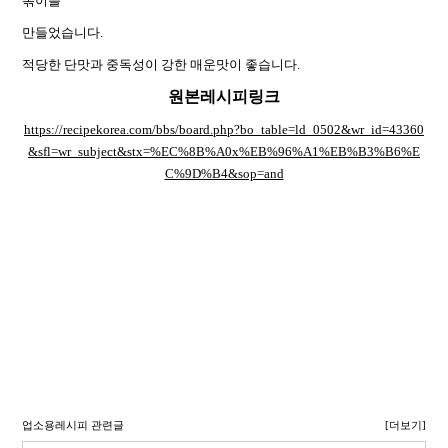
볶이를
만들었습니다.
적당한 단맛과 중독성이 강한 매운맛이 좋습니다.
원본레시피링크
https://recipekorea.com/bbs/board.php?bo_table=ld_0502&wr_id=43360
&sfl=wr_subject&stx=%EC%8B%A0x%EB%96%A1%EB%B3%B6%E
C%9D%B4&sop=and
업소용레시피 관련글
[더보기]