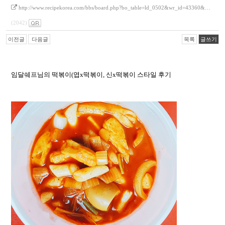
http://www.recipekorea.com/bbs/board.php?bo_table=ld_0502&wr_id=43360&…
(2042)
이전글
다음글
목록
글쓰기
임달쉐프님의 떡볶이(엽x떡볶이, 신x떡볶이 스타일 후기