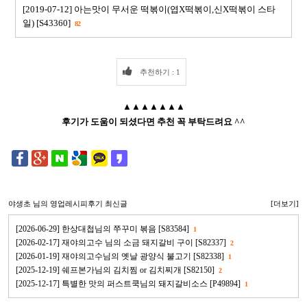
[2019-07-12] 아는맛이 무서운 떡볶이(엽X떡볶이,신X떡볶이 스타
일) [S43360]
82
추천하기 : 1
▲▲▲▲▲▲▲
후기가 도움이 되셨다면 추천 꼭 부탁드려요 ^^
야생초
님의 영업레시피후기 최신글
[더보기]
[2026-06-29] 한상대첩님의 쭈꾸미 볶음 [S83584]
1
[2026-02-17] 재야의고수 님의 소금 돼지갈비 구이 [S82337]
2
[2026-01-19] 재야의고수님의 옛날 광양식 불고기 [S82338]
1
[2025-12-19] 쉐프본가님의 김치찜 or 김치찌개 [S82150]
2
[2025-12-17] 특별한 맛의 퍼스트쿡님의 돼지갈비소스 [P49894]
1