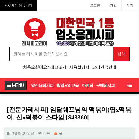
+ 맛비전 커뮤니티
로그인
가입
찾기
처음오셨어요?
레코소개
|
사용설명서
|
요리연금안내
MENU
업소용레시피
창업요리교육
마케팅
구매레시피
[전문가레시피] 임달쉐프님의 떡볶이(엽x떡볶
이, 신x떡볶이 스타일 [S43360]
야생초
7년전
5534