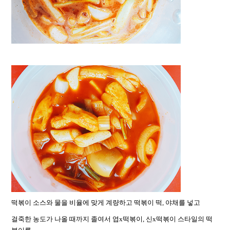
떡볶이 소스와 물을 비율에 맞게 계량하고 떡볶이 떡, 야채를 넣고
걸죽한 농도가 나올 때까지 졸여서 엽x떡볶이, 신x떡볶이 스타일의 떡