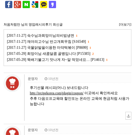
처음처럼만
님의 영업레시피후기 최신글
[더보기]
[2017-11-27] 숙수님과희망이님의비빔냉면
1
[2017-11-27] 재야의고수님 반고개회무침 [S16549]
1
[2017-11-27] 국물닭발을이용한 마약떡볶이 [P8699]
1
[2017-05-29] 희망이님 새콤달콤 골뱅입니다 [P15385]
2
[2017-05-29] 뚝배기불고기 맛나게 자~알 먹었네요.... [P14613]
1
운영자
10년전
후기선물 레시피(머니) 보내드립니다
http://recipekorea.com/plugin/coupon/
이곳에서 확인하세요
추후 다음오프교육때 할인또는 온라인 교육에 현금처럼 사용가
능합니다
운영자
10년전