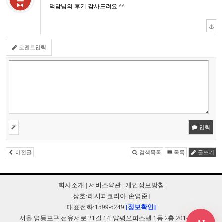
덕담님의 후기 감사드려요 ^^
코멘트입력
입력
이전글
검색목록
목록
글쓰기
회사소개
|
서비스약관
|
개인정보방침
상호:레시피코리아[손영준]
대표전화:1599-5249
[정보확인]
서울 영등포구 선유서로 21길 14, 양평오피스텔 1동 2층 201-B248