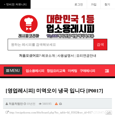
+ 맛비전 커뮤니티
로그인
가입
찾기
처음오셨어요?
레코소개
|
사용설명서
|
요리연금안내
MENU
업소용레시피
창업요리교육
마케팅
구매레시피
[영업레시피] 미역오이 냉국 입니다 [P0017]
처음처럼만
10년전
560195
http://recipekorea.com/bbs/board.php?bo_table=ld_0502&wr_id=017
(252647)