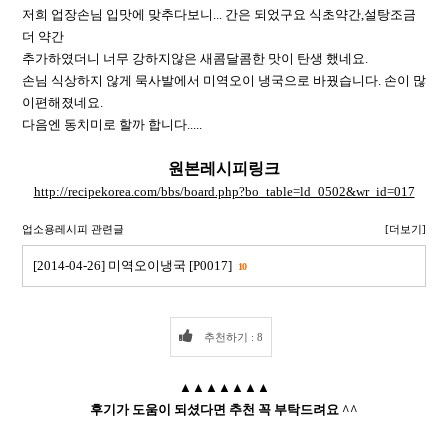
저희 업장손님 입맛에 맞추다보니... 간은 되었구요 식초약간,설탕조금
더 약간
추가하였더니 너무 강하지않은 새콤달콤한 맛이 탄생 했네요.
손님 식상하지 않게 묵사발에서 미역오이 냉국으로 바꿨습니다. 손이 많
이편해졌네요.
다음엔 동치미로 할까 합니다.....
원본레시피링크
http://recipekorea.com/bbs/board.php?bo_table=ld_0502&wr_id=017
업소용레시피 관련글
[더보기]
[2014-04-26] 미역오이냉국 [P0017]
10
추천하기 : 8
▲▲▲▲▲▲▲
후기가 도움이 되셨다면 추천 꼭 부탁드려요 ^^