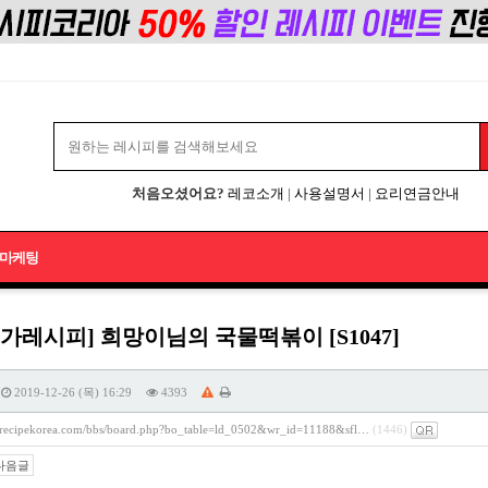
처음오셨어요?
레코소개
|
사용설명서
|
요리연금안내
마케팅
가레시피] 희망이님의 국물떡볶이 [S1047]
2019-12-26 (목) 16:29
4393
//recipekorea.com/bbs/board.php?bo_table=ld_0502&wr_id=11188&sfl…
(1446)
다음글