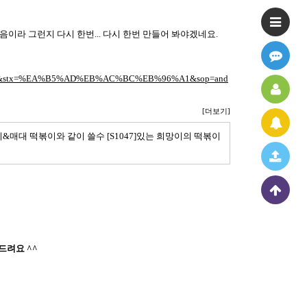
이라 그런지 다시 한번... 다시 한번 만들어 봐야겠네요.
r_subject&stx=%EA%B5%AD%EB%AC%BC%EB%96%A1&sop=and
[더보기]
볶이&매대 떡볶이와 같이 쓸수 [S1047]있는 희망이의 떡볶이
드려요 ^^