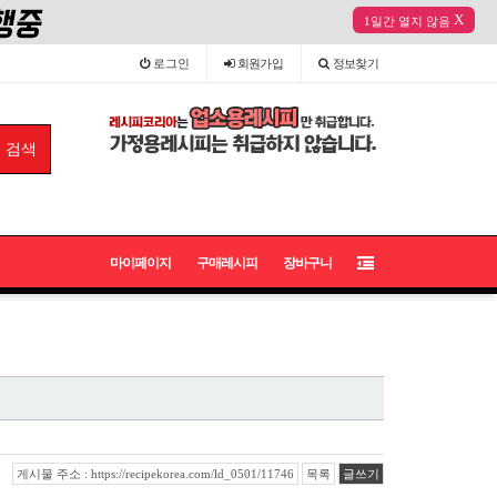
X
1일간 열지 않음
로그인
회원
가입
정보
찾기
마이페이지
구매레시피
장바구니
게시물 주소 : https://recipekorea.com/ld_0501/11746
목록
글쓰기