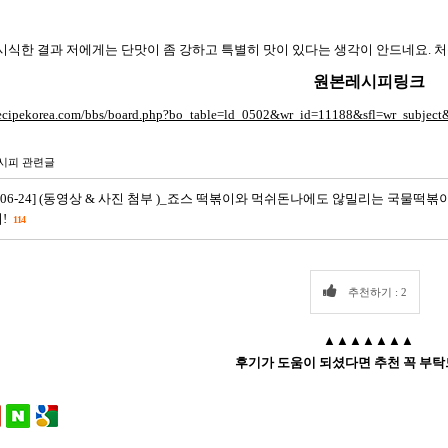
시식한 결과 저에게는 단맛이 좀 강하고 특별히 맛이 있다는 생각이 안드네요. 처음
원본레시피링크
//recipekorea.com/bbs/board.php?bo_table=ld_0502&wr_id=11188&sfl=w
시피 관련글
15-06-24] (동영상 & 사진 첨부 )_죠스 떡볶이와 먹쉬돈나에도 않밀리는 국물떡
!
114
추천하기 : 2
▲▲▲▲▲▲▲
후기가 도움이 되셨다면 추천 꼭 부탁