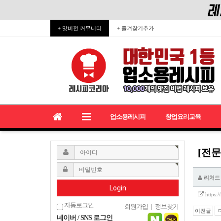
+ 맛비전 커뮤니티
+ 즐겨찾기추가
업소용레시피
창업요리교육
[전문
리처드
Login
https:
자동로그인
회원가입
|
정보찾기
이전글
네이버 / SNS 로그인