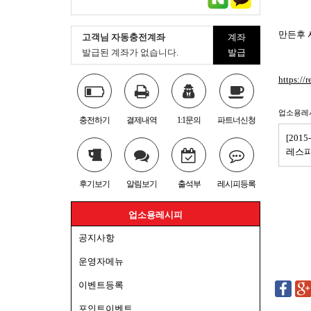
만든후 
고객님 자동충전계좌
계좌
발급된 계좌가 없습니다.
발급
https:
업소용레
충전하기
결제내역
1:1문의
파트너신청
[20
레스피
후기보기
알림보기
출석부
레시피등록
업소용레시피
공지사항
운영자메뉴
이벤트등록
포인트이벤트