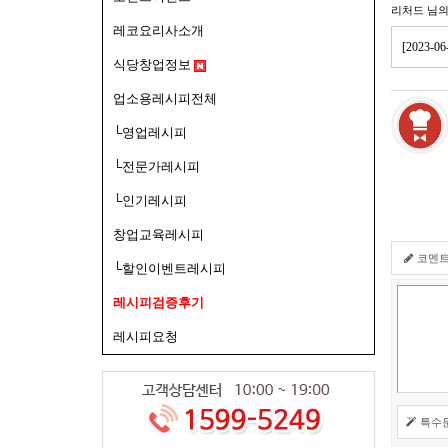
리처드
님의
레코요리사소개
[2023
식당창업정보
업소용레시피전체
└영업레시피
└전문가레시피
└인기레시피
창업교육레시피
코멘
└할인이벤트레시피
레시피검증후기
레시피요청
특수