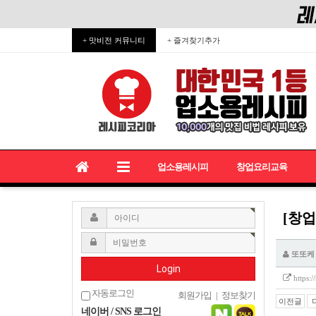
+ 맛비전 커뮤니티
+ 즐겨찾기추가
업소용레시피
창업요리교육
[창
또또케
Login
https:
자동로그인
회원가입
|
정보찾기
이전글
네이버 / SNS 로그인