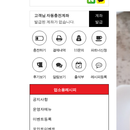
고객님 자동충전계좌
계좌
발급된 계좌가 없습니다.
발급
충전하기
결제내역
1:1문의
파트너신청
후기보기
알림보기
출석부
레시피등록
업소용레시피
공지사항
운영자메뉴
이벤트등록
포인트이벤트