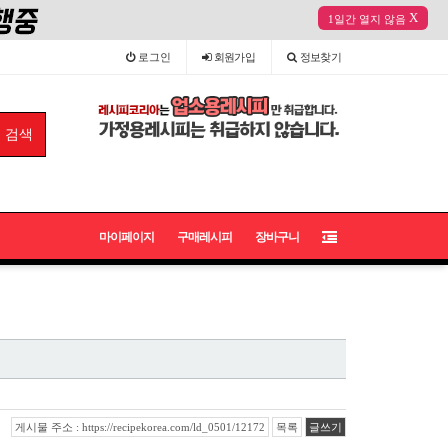
X
1일간 열지 않음
로그인
회원
가입
정보
찾기
마이페이지
구매레시피
장바구니
게시물 주소 : https://recipekorea.com/ld_0501/12172
목록
글쓰기