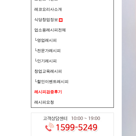
레코요리사소개
식당창업정보
업소용레시피전체
└영업레시피
└전문가레시피
└인기레시피
창업교육레시피
└할인이벤트레시피
레시피검증후기
레시피요청