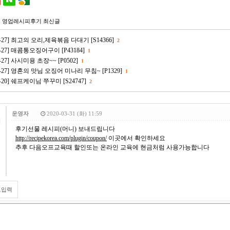
 영업레시피후기 최신글
03-27] 최고의 오리,제육볶음 다대기 [S14366]
2
03-27] 매콤통오징어구이 [P43184]
1
03-27] 사시미용 초장~~ [P0502]
1
03-27] 영혼의 맛님 오징어 미나리 무침~ [P1329]
1
12-20] 쉐프케이님 쭈꾸미 [S24747]
2
운영자
2020-03-31 (화) 11:59
후기선물 레시피(머니) 보내드립니다
http://recipekorea.com/plugin/coupon/
이곳에서 확인하세요
추후 다음오프교육때 할인또는 온라인 교육에 현금처럼 사용가능합니다
트입력