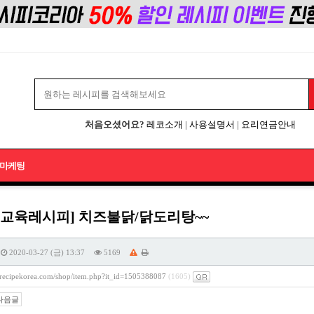
처음오셨어요?
레코소개
|
사용설명서
|
요리연금안내
마케팅
업교육레시피] 치즈불닭/닭도리탕~~
2020-03-27 (금) 13:37
5169
//recipekorea.com/shop/item.php?it_id=1505388087
(1605)
다음글