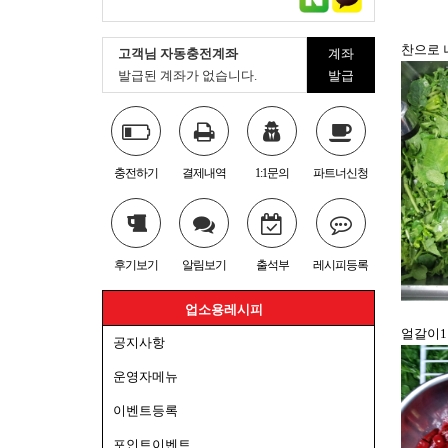
찬으로 
고객님 자동충전계좌
계좌
발급된 계좌가 없습니다.
발급
충전하기
결제내역
1:1문의
파트너신청
후기보기
알림보기
출석부
레시피등록
업소용레시피
얼갈이1
공지사항
운영자메뉴
이벤트등록
포인트이벤트