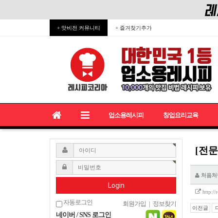
+ 맛비전 커뮤니티
+ 즐겨찾기추가
업소용레시피
창업요리교육
[전문
처음처
Login
http:/
자동로그인
회원가입
|
정보찾기
이전글
네이버 / SNS 로그인