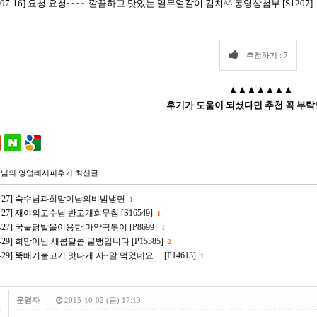
5-07-16] 요청 요청~~~~ 깔끔하고 맛있는 열무얼갈이 김치^^ 동영상첨부 [S1207]
추천하기 : 7
▲▲▲▲▲▲▲
후기가 도움이 되셨다면 추천 꼭 부탁
님의 영업레시피후기 최신글
-11-27] 숙수님과희망이님의비빔냉면
1
11-27] 재야의고수님 반고개회무침 [S16549]
1
-11-27] 국물닭발을이용한 마약떡볶이 [P8699]
1
05-29] 희망이님 새콤달콤 골뱅입니다 [P15385]
2
05-29] 뚝배기불고기 맛나게 자~알 먹었네요.... [P14613]
1
운영자
2015-10-02 (금) 17:13