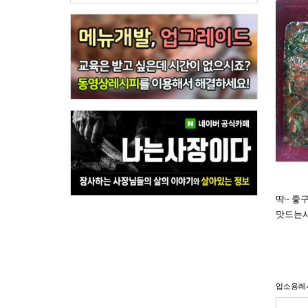
딱~ 좋
맛드는시
업소용레