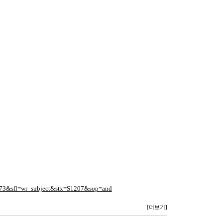
1373&sfl=wr_subject&stx=S1207&sop=and
[더보기]