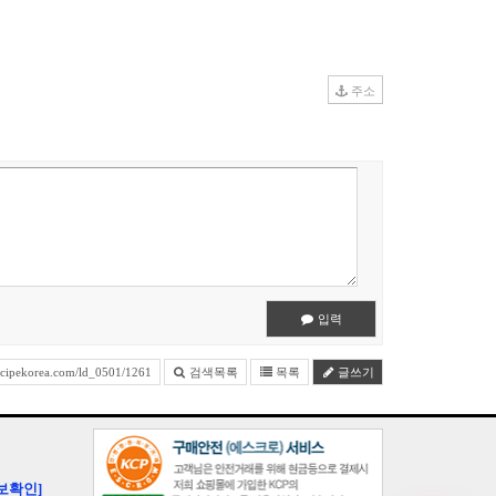
주소
입력
cipekorea.com/ld_0501/1261
검색목록
목록
글쓰기
보확인]