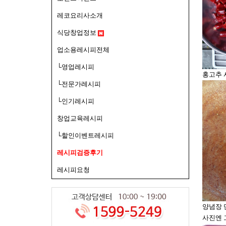
레코요리사소개
식당창업정보
업소용레시피전체
└영업레시피
홍고추 사
└전문가레시피
└인기레시피
창업교육레시피
└할인이벤트레시피
레시피검증후기
레시피요청
양념장 
사진엔 