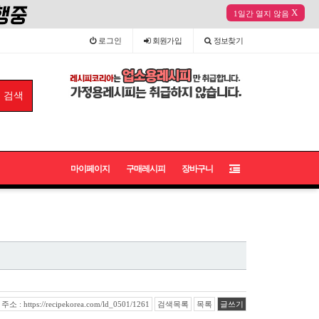
X
1일간 열지 않음
로그인
회원
가입
정보
찾기
마이페이지
구매레시피
장바구니
 : https://recipekorea.com/ld_0501/1261
검색목록
목록
글쓰기