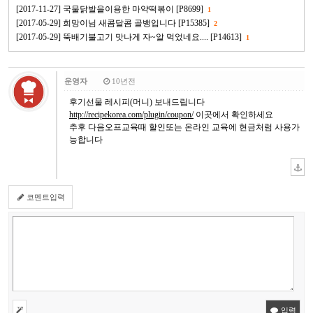
[2017-11-27] 국물닭발을이용한 마약떡볶이 [P8699]
1
[2017-05-29] 희망이님 새콤달콤 골뱅입니다 [P15385]
2
[2017-05-29] 뚝배기불고기 맛나게 자~알 먹었네요.... [P14613]
1
운영자
10년전
후기선물 레시피(머니) 보내드립니다
http://recipekorea.com/plugin/coupon/
이곳에서 확인하세요
추후 다음오프교육때 할인또는 온라인 교육에 현금처럼 사용가
능합니다
코멘트입력
입력