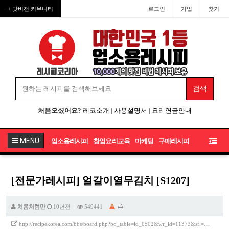
+ 맛비전 커뮤니티
로그인
가입
찾기
처음오셨어요?
레코소개
|
사용설명서
|
요리연금안내
MENU
업소용레시피
창업요리교육
마케팅
구매레시피
[전문가레시피] 얼갈이열무김치 [S1207]
처음처럼만
10년전
549441
http://recipekorea.com/bbs/board.php?bo_table=ld_0502&wr_id=11373&sfl=…