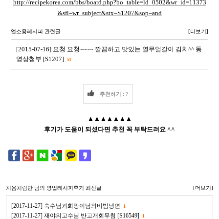
http://recipekorea.com/bbs/board.php?bo_table=ld_0502&wr_id=11373
&sfl=wr_subject&stx=S1207&sop=and
업소용레시피 관련글
[더보기]
[2015-07-16] 요청 요청~~~~ 깔끔하고 맛있는 열무얼갈이 김치^^ 동
영상첨부 [S1207]
51
추천하기 : 7
▲▲▲▲▲▲▲
후기가 도움이 되셨다면 추천 꼭 부탁드려요 ^^
처음처럼만
님의 영업레시피후기 최신글
[더보기]
[2017-11-27] 숙수님과희망이님의비빔냉면
1
[2017-11-27] 재야의고수님 반고개회무침 [S16549]
1