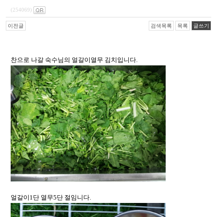
(254069)
이전글
검색목록
목록
글쓰기
찬으로 나갈 숙수님의 얼갈이열무 김치입니다.
얼갈이1단 열무5단 절임니다.