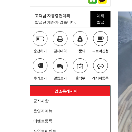
고객님 자동충전계좌
계좌
발급된 계좌가 없습니다.
발급
충전하기
결제내역
1:1문의
파트너신청
후기보기
알림보기
출석부
레시피등록
업소용레시피
공지사항
운영자메뉴
이벤트등록
포인트이벤트