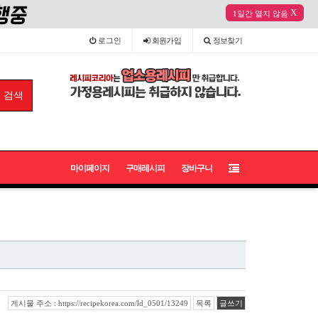
X
1일간 열지 않음
로그인
회원
가입
정보
찾기
마이페이지
구매레시피
장바구니
게시물 주소 : https://recipekorea.com/ld_0501/13249
목록
글쓰기