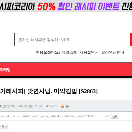
처음오셨어요?
레코소개
|
사용설명서
|
요리연금안내
마케팅
가레시피] 맛연사님. 마약김밥 [S2863]
희망
2020-10-18 (일) 21:20
5627
//recipekorea.com/bbs/board.php?bo_table=ld_0502&wr_id=12939&sfl…
(1740)
다음글