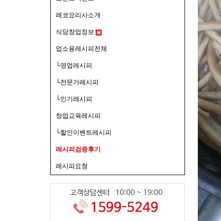
레코요리사소개
식당창업정보
업소용레시피전체
└영업레시피
└전문가레시피
└인기레시피
창업교육레시피
└할인이벤트레시피
레시피검증후기
레시피요청