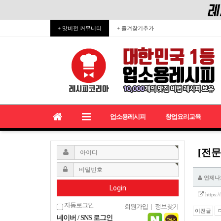
+ 맛비전 커뮤니티
+ 즐겨찾기추가
업소용레시피
창업요리교육
[전문
언제나
Login
https:
자동로그인
회원가입
|
정보찾기
이전글
네이버 / SNS 로그인