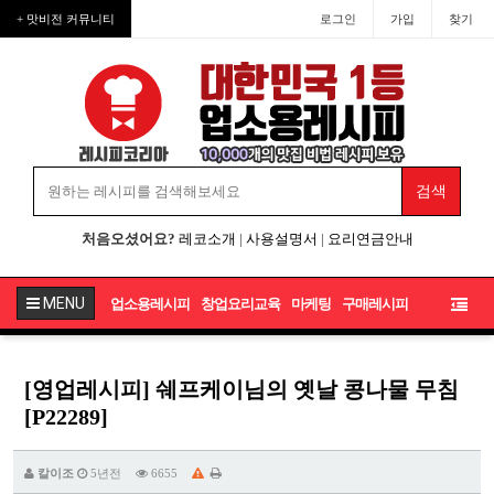
+ 맛비전 커뮤니티
로그인
가입
찾기
처음오셨어요?
레코소개
|
사용설명서
|
요리연금안내
MENU
업소용레시피
창업요리교육
마케팅
구매레시피
[영업레시피] 쉐프케이님의 옛날 콩나물 무침
[P22289]
칼이조
5년전
6655