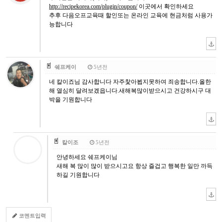
http://recipekorea.com/plugin/coupon/
이곳에서 확인하세요
추후 다음오프교육때 할인또는 온라인 교육에 현금처럼 사용가
능합니다
쉐프케이
5년전
네 칼이죠님 감사합니다 자주찿아뵙지못하여 죄송합니다.올한
해 열심히 달려보겠읍니다.새해복많이받으시고 건강하시구 대
박을 기원합니다
칼이조
5년전
안녕하세요 쉐프케이님
새해 복 많이 많이 받으시고요 항상 즐겁고 행복한 일만 까득
하길 기원합니다
코멘트입력