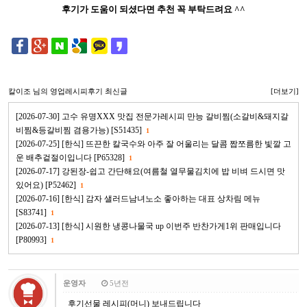
후기가 도움이 되셨다면 추천 꼭 부탁드려요 ^^
칼이조
님의 영업레시피후기 최신글
[더보기]
[2026-07-30] 고수 유명XXX 맛집 전문가레시피 만능 갈비찜(소갈비&돼지갈
비찜&등갈비찜 겸용가능) [S51435]
1
[2026-07-25] [한식] 뜨끈한 칼국수와 아주 잘 어울리는 달콤 짭쪼름한 빛깔 고
운 배추겉절이입니다 [P65328]
1
[2026-07-17] 강된장-쉽고 간단해요(여름철 열무물김치에 밥 비벼 드시면 맛
있어요) [P52462]
1
[2026-07-16] [한식] 감자 샐러드남녀노소 좋아하는 대표 상차림 메뉴
[S83741]
1
[2026-07-13] [한식] 시원한 냉콩나물국 up 이번주 반찬가게1위 판매입니다
[P80993]
1
운영자
5년전
후기선물 레시피(머니) 보내드립니다