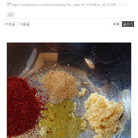
https://recipekorea.com/bbs/board.php?bo_table=ld_0502&wr_id=22289
(2427)
이전글
다음글
목록
글쓰기