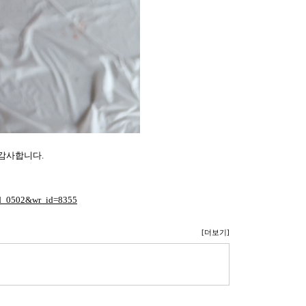
 감사합니다.
=ld_0502&wr_id=8355
[더보기]