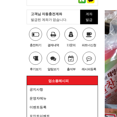
고객님 자동충전계좌
계좌
발급된 계좌가 없습니다.
발급
충전하기
결제내역
1:1문의
파트너신청
후기보기
알림보기
출석부
레시피등록
업소용레시피
공지사항
운영자메뉴
이벤트등록
포인트이벤트