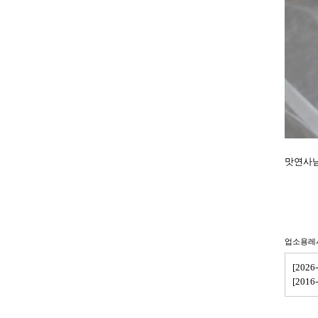
맛연사님
업소용레
[202
[201