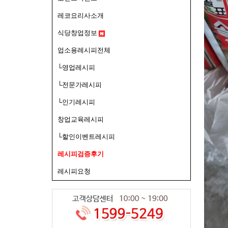
레코요리사소개
식당창업정보
업소용레시피전체
└영업레시피
└전문가레시피
└인기레시피
창업교육레시피
└할인이벤트레시피
레시피검증후기
레시피요청