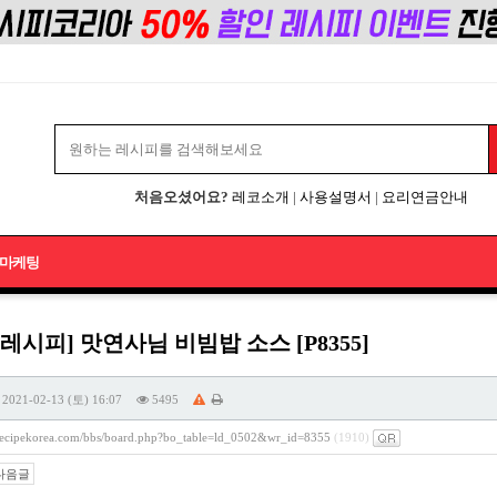
처음오셨어요?
레코소개
|
사용설명서
|
요리연금안내
마케팅
레시피] 맛연사님 비빔밥 소스 [P8355]
2021-02-13 (토) 16:07
5495
/recipekorea.com/bbs/board.php?bo_table=ld_0502&wr_id=8355
(1910)
다음글