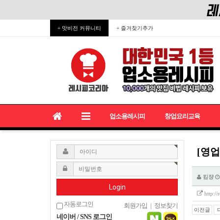
+ 맛비전 커뮤니티
+ 즐겨찾기추가
업소용레시피
창업요리교육
[영업
킴쟝
Login
http:/
자동로그인
회원가입
|
정보찾기
이전글
네이버 / SNS 로그인