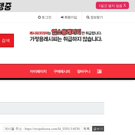
X
1일간 열지 않음
로그인
회원
가입
정보
찾기
마이페이지
구매레시피
장바구니
게시물 주소 : https://recipekorea.com/ld_0501/14036
목록
글쓰기