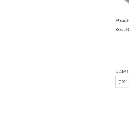
윤 che
소스 사
업소용레
[202