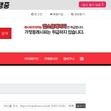
X
1일간 열지 않음
로그인
회원
가입
정보
찾기
마이페이지
구매레시피
장바구니
게시물 주소 : https://recipekorea.com/ld_0501/15202
목록
글쓰기