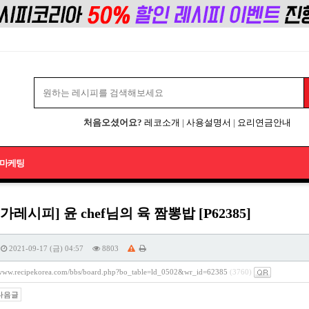
처음오셨어요?
레코소개
|
사용설명서
|
요리연금안내
마케팅
가레시피] 윤 chef님의 육 짬뽕밥 [P62385]
2021-09-17 (금) 04:57
8803
/www.recipekorea.com/bbs/board.php?bo_table=ld_0502&wr_id=62385
(3760)
다음글