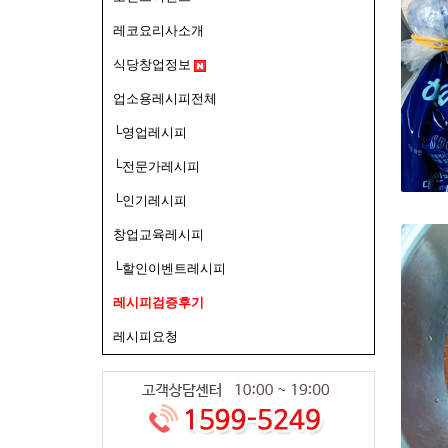
레코요리사소개
식당창업정보
업소용레시피전체
└영업레시피
└전문가레시피
└인기레시피
창업교육레시피
└할인이벤트레시피
레시피검증후기
레시피요청