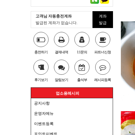
고객님 자동충전계좌
계좌
발급된 계좌가 없습니다.
발급
충전하기
결제내역
1:1문의
파트너신청
후기보기
알림보기
출석부
레시피등록
업소용레시피
공지사항
운영자메뉴
이벤트등록
포인트이벤트