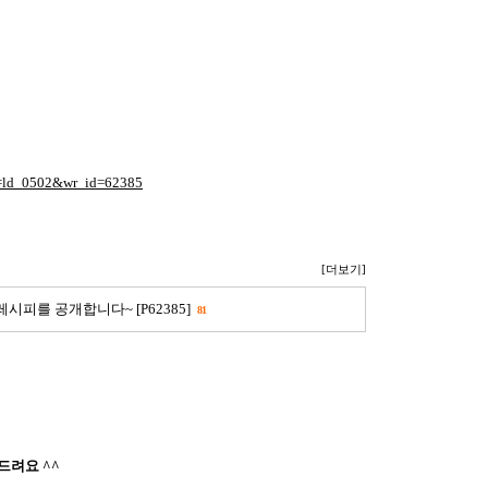
le=ld_0502&wr_id=62385
[더보기]
 레시피를 공개합니다~ [P62385]
81
드려요 ^^