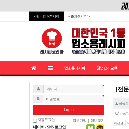
+ 맛비전 커뮤니티
+ 즐겨찾기추가
업소용레시피
창업요리교육
[전문
야생초
Login
http:/
자동로그인
회원가입
|
정보찾기
이전글
네이버 / SNS 로그인