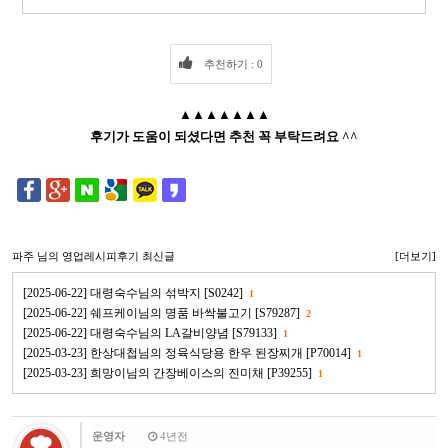
추천하기 : 0
▲▲▲▲▲▲▲
후기가 도움이 되셨다면 추천 꼭 부탁드려요 ^^
파주
님의 영업레시피후기 최신글
[더보기]
[2025-06-22] 대령숙수님의 섞박지 [S0242]
1
[2025-06-22] 쉐프케이님의 명품 바싹불고기 [S79287]
2
[2025-06-22] 대령숙수님의 LA갈비양념 [S79133]
1
[2025-03-23] 한상대첩님의 정육식당용 한우 된장찌개 [P70014]
1
[2025-03-23] 희망이님의 간장베이스의 진미채 [P39255]
1
운영자
4년전