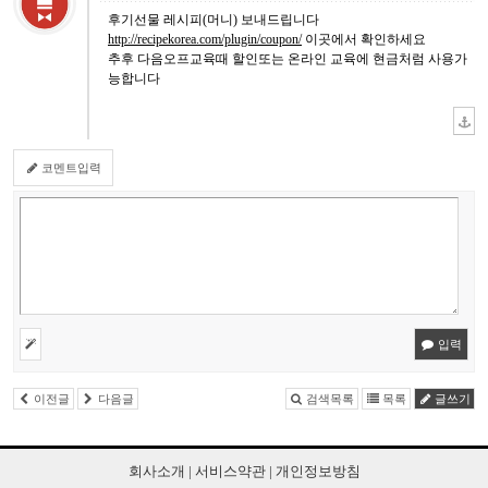
후기선물 레시피(머니) 보내드립니다
http://recipekorea.com/plugin/coupon/
이곳에서 확인하세요
추후 다음오프교육때 할인또는 온라인 교육에 현금처럼 사용가
능합니다
코멘트입력
입력
이전글
다음글
검색목록
목록
글쓰기
회사소개
|
서비스약관
|
개인정보방침