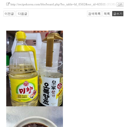
http://recipekorea.com/bbs/board.php?bo_table=ld_0502&wr_id=63511
(9538)
이전글
다음글
검색목록
목록
글쓰기