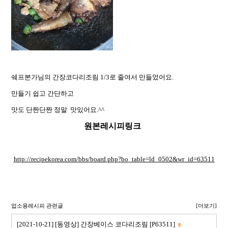
쉐프본가님의 간장코다리조림 1/3로 줄여서 만들었어요.
만들기 쉽고 간단하고
맛도 단짠단짠 정말 맛있어요.^^
원본레시피링크
http://recipekorea.com/bbs/board.php?bo_table=ld_0502&wr_id=63511
업소용레시피 관련글
[더보기]
[2021-10-21] [동영상] 간장베이스 코다리조림 [P63511]
8