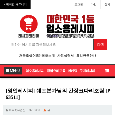
+ 맛비전 커뮤니티
로그인
가입
찾기
처음오셨어요?
레코소개
|
사용설명서
|
요리연금안내
MENU
업소용레시피
창업요리교육
마케팅
구매레시피
[영업레시피] 쉐프본가님의 간장코다리조림 [P
63511]
파주
4년전
19030