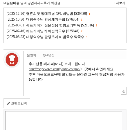
내꿈은비룡
님의 영업레시피후기 최신글
[더보기]
[2025-12-20] 영혼의맛 정대표님 꼬막비빔밥 [S39489]
1
[2025-10-30] 대령숙수님 인생돼지국밥 [S76354]
1
[2025-08-01] 쉐프케이의 전문점용 한방오리백숙 [S21316]
2
[2025-07-16] 쉐프케이님의 비빔막국수 [S25848]
2
[2025-06-23] 대령숙수님 팔당초계 비빔국수 막국수
1
운영자
4년전
후기선물 레시피(머니) 보내드립니다
http://recipekorea.com/plugin/coupon/
이곳에서 확인하세요
추후 다음오프교육때 할인또는 온라인 교육에 현금처럼 사용가
능합니다
코멘트입력