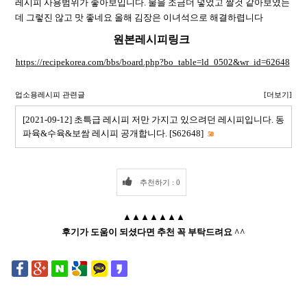
레시피 사용범위가 좋아보입니다. 물을 조금더 넣었고 짤것 같아보였는
데 그렇진 않고 맛 좋네요 올해 김장은 이녀석으로 해결하렵니다
원본레시피링크
https://recipekorea.com/bbs/board.php?bo_table=ld_0502&wr_id=62648
업소용레시피 관련글
[더보기]
[2021-09-12] 초특급 레시피 저만 가지고 있으려던 레시피입니다. 동
파육&수육&보쌈 레시피 공개합니다. [S62648]
50
추천하기 : 0
▲▲▲▲▲▲▲
후기가 도움이 되셨다면 추천 꼭 부탁드려요 ^^