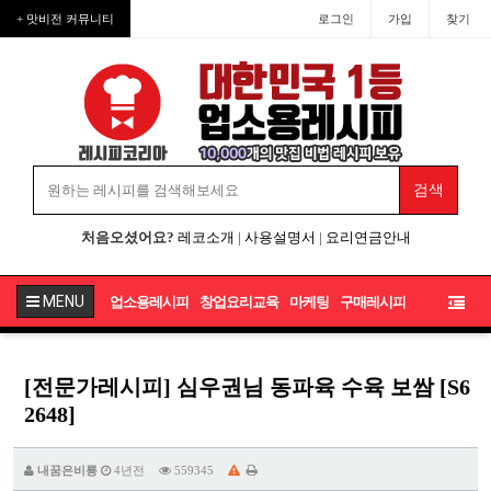
+ 맛비전 커뮤니티
로그인
가입
찾기
처음오셨어요?
레코소개
|
사용설명서
|
요리연금안내
MENU
업소용레시피
창업요리교육
마케팅
구매레시피
[전문가레시피] 심우권님 동파육 수육 보쌈 [S6
2648]
내꿈은비룡
4년전
559345