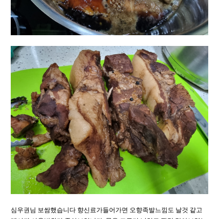
심우권님 보쌈했습니다 향신료가들어가면 오향족발느낌도 날것 같고