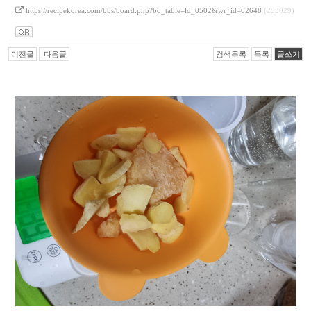
https://recipekorea.com/bbs/board.php?bo_table=ld_0502&wr_id=62648
(253029)
이전글
다음글
검색목록
목록
글쓰기